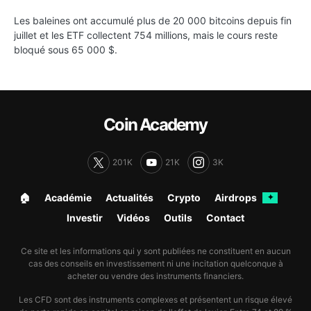
Les baleines ont accumulé plus de 20 000 bitcoins depuis fin
juillet et les ETF collectent 754 millions, mais le cours reste
bloqué sous 65 000 $.
Coin Academy
201K
21K
3K
🏠︎
Académie
Actualités
Crypto
Airdrops
✦
Investir
Vidéos
Outils
Contact
Ce site et les informations qui y sont publiées ne constituent en aucun
cas des conseils en investissement ni une incitation quelconque à
acheter ou vendre des instruments financiers.
Les CFD sont des instruments complexes et présentent un risque élevé