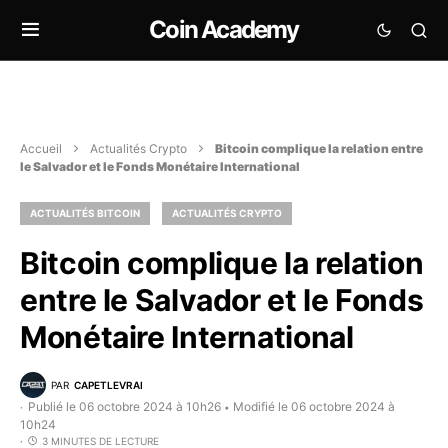
Coin Academy
Accueil
Actualités Crypto
Bitcoin complique la relation entre
le Salvador et le Fonds Monétaire International
ACTUALITÉS BITCOIN
ACTUALITÉS CRYPTO
Bitcoin complique la relation
entre le Salvador et le Fonds
Monétaire International
PAR
CAPETLEVRAI
Publié le 06 octobre 2024 à 10h26
Modifié le 06 octobre 2024 à
•
10h24
3 MINUTES DE LECTURE