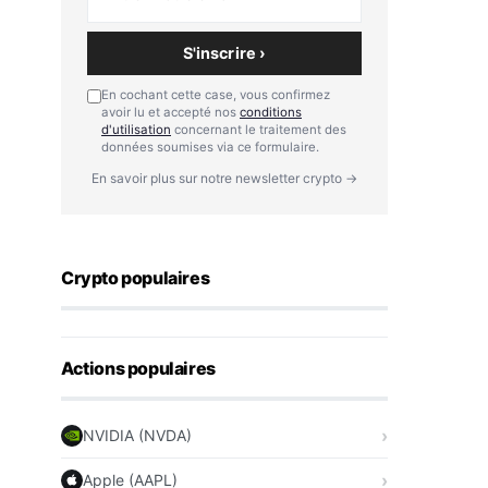
S'inscrire ›
En cochant cette case, vous confirmez
avoir lu et accepté nos
conditions
d'utilisation
concernant le traitement des
données soumises via ce formulaire.
En savoir plus sur notre newsletter crypto →
Crypto populaires
Actions populaires
NVIDIA (NVDA)
Apple (AAPL)