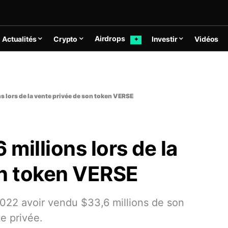
Airdrops
Actualités
Crypto
Investir
Vidéos
✦
s lors de la vente privée de son token VERSE
 millions lors de la
on token VERSE
022 avoir vendu $33,6 millions de son
e privée.