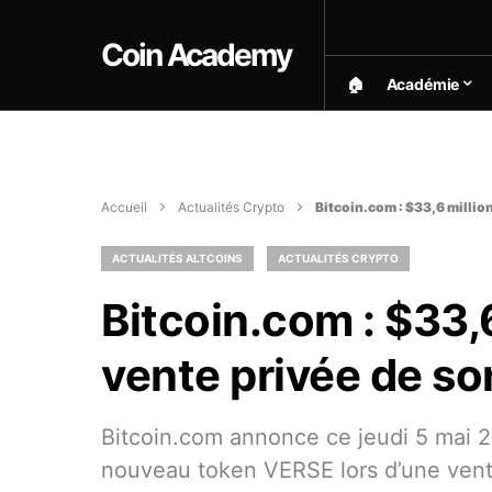
Coin Academy
🏠︎
Académie
Accueil
Actualités Crypto
Bitcoin.com : $33,6 million
ACTUALITÉS ALTCOINS
ACTUALITÉS CRYPTO
Bitcoin.com : $33,6
vente privée de s
Bitcoin.com annonce ce jeudi 5 mai 2
nouveau token VERSE lors d’une vent