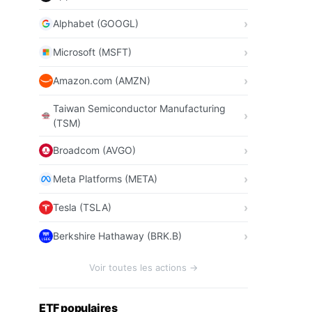
Alphabet (GOOGL)
Microsoft (MSFT)
Amazon.com (AMZN)
Taiwan Semiconductor Manufacturing
(TSM)
Broadcom (AVGO)
Meta Platforms (META)
Tesla (TSLA)
Berkshire Hathaway (BRK.B)
Voir toutes les actions →
ETF populaires