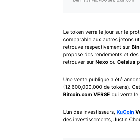
Dennis Jarvis, PDG de Bitcoin.com
Le token verra le jour sur le pr
comparable aux autres jetons uti
retrouve respectivement sur
Bin
propose des rendements et des s
retrouver sur
Nexo
ou
Celsius
p
Une vente publique a été annonc
(12,600,000,000 de tokens). Cet
Bitcoin.com VERSE
qui verra le
L’un des investisseurs,
KuCoin
V
des investissements, Justin Chou