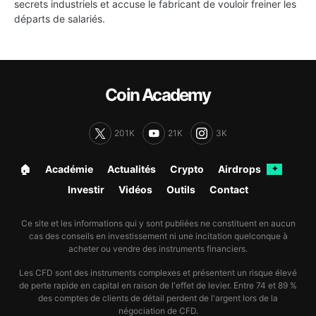
secrets industriels et accuse le fabricant de vouloir freiner les
départs de salariés.
Coin Academy
201K
21K
3K
🏠︎
Académie
Actualités
Crypto
Airdrops
✦
Investir
Vidéos
Outils
Contact
Ce site et les informations qui y sont publiées ne constituent en aucun
cas des conseils en investissement ni une incitation quelconque à
acheter ou vendre des instruments financiers.
Les CFD sont des instruments complexes et présentent un risque élevé
de perte rapide en capital en raison de l'effet de levier. Entre 74 et 89 %
des comptes de clients de détail perdent de l'argent lors de la
négociation de CFD.