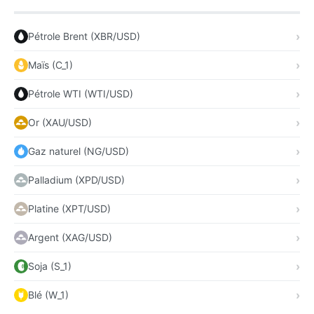
Pétrole Brent (XBR/USD)
Maïs (C_1)
Pétrole WTI (WTI/USD)
Or (XAU/USD)
Gaz naturel (NG/USD)
Palladium (XPD/USD)
Platine (XPT/USD)
Argent (XAG/USD)
Soja (S_1)
Blé (W_1)