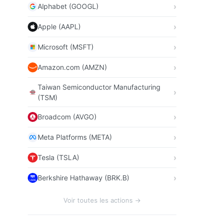
Alphabet (GOOGL)
Apple (AAPL)
Microsoft (MSFT)
Amazon.com (AMZN)
Taiwan Semiconductor Manufacturing
(TSM)
Broadcom (AVGO)
Meta Platforms (META)
Tesla (TSLA)
Berkshire Hathaway (BRK.B)
Voir toutes les actions →