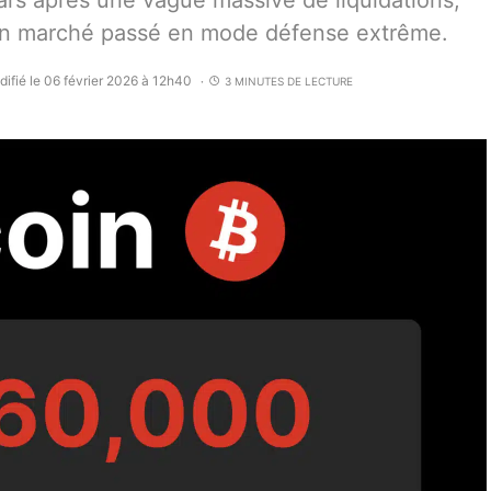
lars après une vague massive de liquidations,
et un marché passé en mode défense extrême.
ifié le 06 février 2026 à 12h40
3 MINUTES DE LECTURE