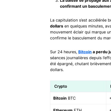
La baisse se propage aux a
confirmant un basculement
La capitulation s’est accélérée b
dollars
en quelques minutes, ava
mouvement éclair qui marque u
confirme le basculement du marc
Sur 24 heures,
Bitcoin
a perdu j
séances journalières depuis l’
été épargné, chutant brièvemen
dollars.
Crypto
Bitcoin
BTC
Ethereum
ETH