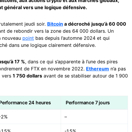
ltcoins, aux actions crypto et aux marchés globaux,
 général vers une logique défensive.
rutalement jeudi soir.
Bitcoin
a décroché jusqu’à 60 000
nt de rebondir vers la zone des 64 000 dollars. Un
n nouveau
point
bas depuis l’automne 2024 et qui
hé dans une logique clairement défensive.
usqu’à 17 %
, dans ce qui s’apparente à l’une des pires
effondrement de FTX en novembre 2022.
Ethereum
n’a pas
t vers
1 750 dollars
avant de se stabiliser autour de 1 900
Performance 24 heures
Performance 7 jours
+2%
–
+1,5%
-1,5%