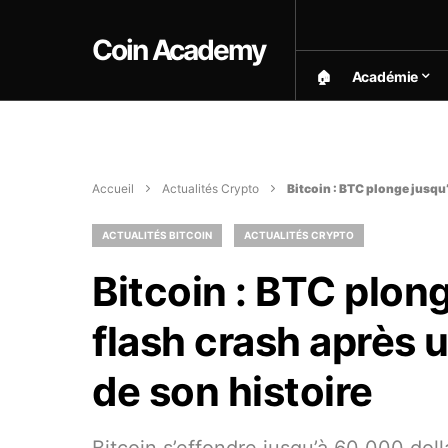
Coin Academy
🏠︎
Académie
Accueil
Actualités Crypto
Bitcoin : BTC plonge jusqu’
ACTUALITÉS BITCOIN
ACTUALITÉS CRYPTO
Bitcoin : BTC plon
flash crash après 
de son histoire