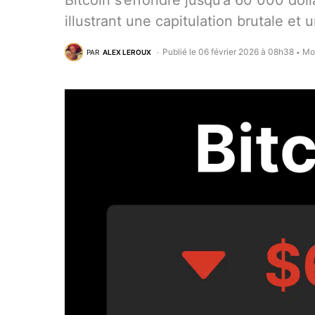
Bitcoin s’effondre jusqu’à 60 000 dol
illustrant une capitulation brutale 
Publié le 06 février 2026 à 08h38
Mod
PAR
ALEX LEROUX
•