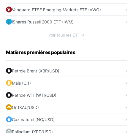
Vanguard FTSE Emerging Markets ETF (VWO)
iShares Russell 2000 ETF (IWM)
Voir tous les ETF →
Matières premières populaires
Pétrole Brent (XBR/USD)
Maïs (C_1)
Pétrole WTI (WTI/USD)
Or (XAU/USD)
Gaz naturel (NG/USD)
Palladium (XPD/USD)