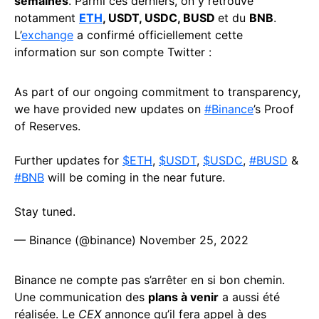
semaines
. Parmi ces derniers, on y retrouve
notamment
ETH
, USDT, USDC, BUSD
et du
BNB
.
L’
exchange
a confirmé officiellement cette
information sur son compte Twitter :
As part of our ongoing commitment to transparency,
we have provided new updates on
#Binance
’s Proof
of Reserves.
Further updates for
$ETH
,
$USDT
,
$USDC
,
#BUSD
&
#BNB
will be coming in the near future.
Stay tuned.
— Binance (@binance)
November 25, 2022
Binance ne compte pas s’arrêter en si bon chemin.
Une communication des
plans à venir
a aussi été
réalisée. Le
CEX
annonce qu’il fera appel à des