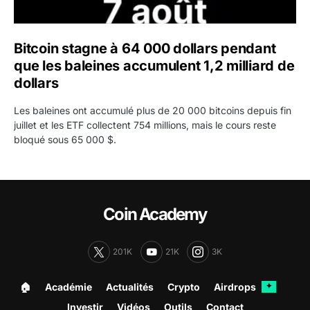
Bitcoin stagne à 64 000 dollars pendant
que les baleines accumulent 1,2 milliard de
dollars
Les baleines ont accumulé plus de 20 000 bitcoins depuis fin
juillet et les ETF collectent 754 millions, mais le cours reste
bloqué sous 65 000 $.
Coin Academy
201K
21K
3K
🏠︎
Académie
Actualités
Crypto
Airdrops
✦
Investir
Vidéos
Outils
Contact