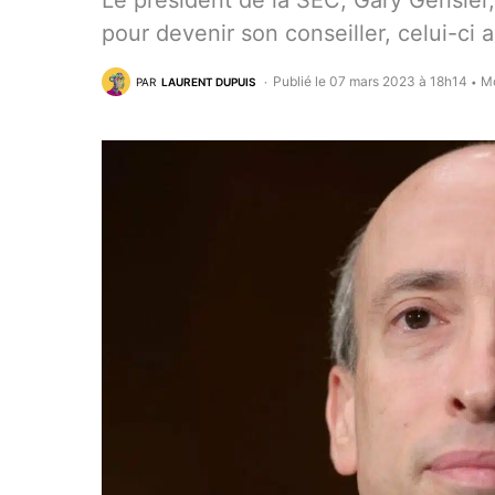
Le président de la SEC, Gary Gensler
pour devenir son conseiller, celui-ci a 
Publié le 07 mars 2023 à 18h14
Mo
PAR
LAURENT DUPUIS
•