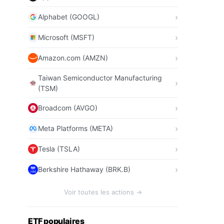
Alphabet (GOOGL)
Microsoft (MSFT)
Amazon.com (AMZN)
Taiwan Semiconductor Manufacturing
(TSM)
Broadcom (AVGO)
Meta Platforms (META)
Tesla (TSLA)
Berkshire Hathaway (BRK.B)
Voir toutes les actions →
ETF populaires