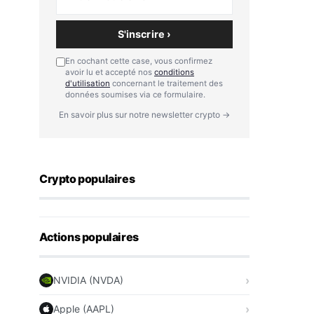
S'inscrire ›
En cochant cette case, vous confirmez
avoir lu et accepté nos
conditions
d'utilisation
concernant le traitement des
données soumises via ce formulaire.
En savoir plus sur notre newsletter crypto →
Crypto populaires
Actions populaires
NVIDIA (NVDA)
Apple (AAPL)