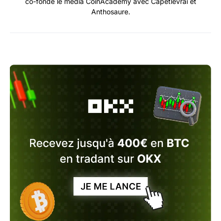
co-fonde le média CoinAcademy avec Capetlevrai et
Anthosaure.