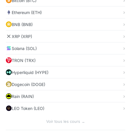
Bitcoin (BTC)
Ethereum (ETH)
BNB (BNB)
XRP (XRP)
Solana (SOL)
TRON (TRX)
Hyperliquid (HYPE)
Dogecoin (DOGE)
Rain (RAIN)
LEO Token (LEO)
Voir tous les cours →