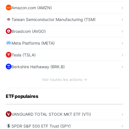
Amazon.com (AMZN)
Taiwan Semiconductor Manufacturing (TSM)
Broadcom (AVGO)
Meta Platforms (META)
Tesla (TSLA)
Berkshire Hathaway (BRK.B)
Voir toutes les actions →
ETF populaires
VANGUARD TOTAL STOCK MKT ETF (VTI)
SPDR S&P 500 ETF Trust (SPY)