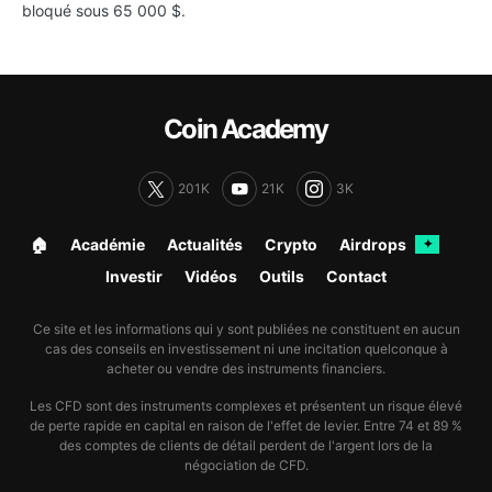
bloqué sous 65 000 $.
Coin Academy
201K
21K
3K
🏠︎
Académie
Actualités
Crypto
Airdrops
✦
Investir
Vidéos
Outils
Contact
Ce site et les informations qui y sont publiées ne constituent en aucun
cas des conseils en investissement ni une incitation quelconque à
acheter ou vendre des instruments financiers.
Les CFD sont des instruments complexes et présentent un risque élevé
de perte rapide en capital en raison de l'effet de levier. Entre 74 et 89 %
des comptes de clients de détail perdent de l'argent lors de la
négociation de CFD.