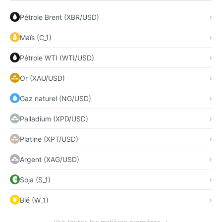
Pétrole Brent (XBR/USD)
Maïs (C_1)
Pétrole WTI (WTI/USD)
Or (XAU/USD)
Gaz naturel (NG/USD)
Palladium (XPD/USD)
Platine (XPT/USD)
Argent (XAG/USD)
Soja (S_1)
Blé (W_1)