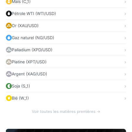
Maïs (C_1)
Pétrole WTI (WTI/USD)
Or (XAU/USD)
Gaz naturel (NG/USD)
Palladium (XPD/USD)
Platine (XPT/USD)
Argent (XAG/USD)
Soja (S_1)
Blé (W_1)
Voir toutes les matières premières →