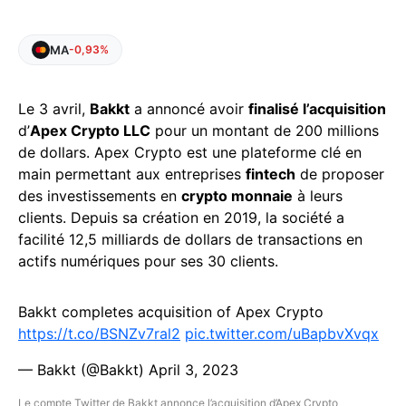
MA
-0,93%
Le 3 avril,
Bakkt
a annoncé avoir
finalisé l’acquisition
d’
Apex Crypto LLC
pour un montant de 200 millions
de dollars. Apex Crypto est une plateforme clé en
main permettant aux entreprises
fintech
de proposer
des investissements en
crypto monnaie
à leurs
clients. Depuis sa création en 2019, la société a
facilité 12,5 milliards de dollars de transactions en
actifs numériques pour ses 30 clients.
Bakkt completes acquisition of Apex Crypto
https://t.co/BSNZv7ral2
pic.twitter.com/uBapbvXvqx
— Bakkt (@Bakkt)
April 3, 2023
Le compte Twitter de Bakkt annonce l’acquisition d’Apex Crypto