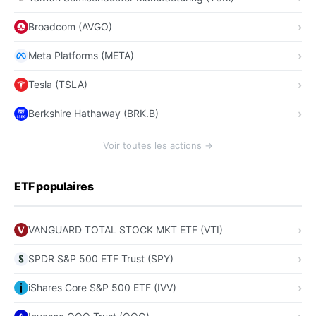
Broadcom (AVGO)
Meta Platforms (META)
Tesla (TSLA)
Berkshire Hathaway (BRK.B)
Voir toutes les actions →
ETF populaires
VANGUARD TOTAL STOCK MKT ETF (VTI)
SPDR S&P 500 ETF Trust (SPY)
iShares Core S&P 500 ETF (IVV)