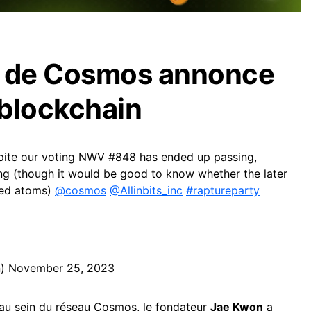
r de Cosmos annonce
 blockchain
pite our voting NWV #848 has ended up passing,
ing (though it would be good to know whether the later
sed atoms)
@cosmos
@Allinbits_inc
#raptureparty
n)
November 25, 2023
 au sein du réseau Cosmos, le fondateur
Jae Kwon
a