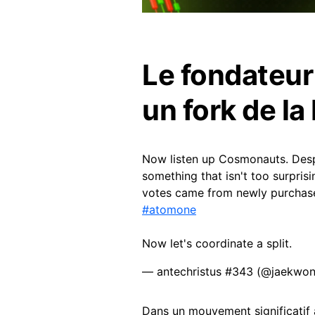
Le fondateu
un fork de la
Now listen up Cosmonauts. Des
something that isn't too surpris
votes came from newly purcha
#atomone
Now let's coordinate a split.
— antechristus #343 (@jaekwo
Dans un mouvement significatif