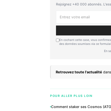
Rejoignez +40 000 abonnés. L'essen
En cochant cette case, vous confirmez
des données soumises via ce formulai
En sa
Retrouvez toute l'actualité
dans
POUR ALLER PLUS LOIN
Comment staker ses Cosmos (ATOM)