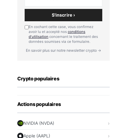
S'inscrire ›
En cochant cette case, vous confirmez
avoir lu et accepté nos
conditions
d'utilisation
concernant le traitement des
données soumises via ce formulaire.
En savoir plus sur notre newsletter crypto →
Crypto populaires
Actions populaires
NVIDIA (NVDA)
Apple (AAPL)