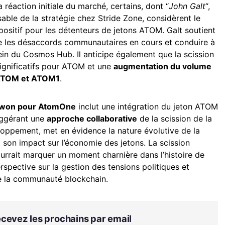
 réaction initiale du marché, certains, dont “
John Galt
“,
le de la stratégie chez Stride Zone, considèrent le
sitif pour les détenteurs de jetons ATOM. Galt soutient
re les désaccords communautaires en cours et conduire à
ein du Cosmos Hub. Il anticipe également que la scission
ignificatifs pour ATOM et une
augmentation du volume
 ATOM et ATOM1
.
 Kwon pour AtomOne
inclut une intégration du jeton ATOM
uggérant une
approche collaborative
de la scission de la
loppement, met en évidence la nature évolutive de la
 son impact sur l’économie des jetons. La scission
ourrait marquer un moment charnière dans l’histoire de
spective sur la gestion des tensions politiques et
de la communauté blockchain.
Recevez les prochains par email