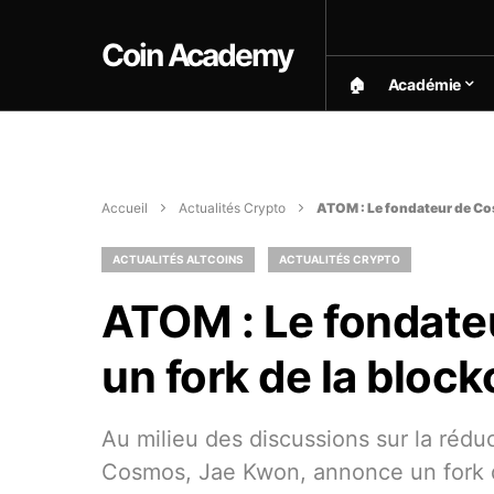
Coin Academy
🏠︎
Académie
Accueil
Actualités Crypto
ATOM : Le fondateur de Co
ACTUALITÉS ALTCOINS
ACTUALITÉS CRYPTO
ATOM : Le fondat
un fork de la bloc
Au milieu des discussions sur la réduc
Cosmos, Jae Kwon, annonce un fork d