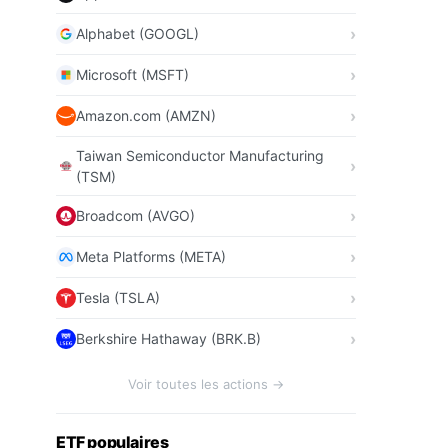
Alphabet (GOOGL)
Microsoft (MSFT)
Amazon.com (AMZN)
Taiwan Semiconductor Manufacturing
(TSM)
Broadcom (AVGO)
Meta Platforms (META)
Tesla (TSLA)
Berkshire Hathaway (BRK.B)
Voir toutes les actions →
ETF populaires