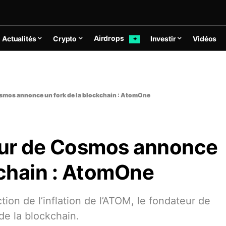
Airdrops
Actualités
Crypto
Investir
Vidéos
✦
smos annonce un fork de la blockchain : AtomOne
eur de Cosmos annonce
kchain : AtomOne
tion de l’inflation de l’ATOM, le fondateur de
e la blockchain.