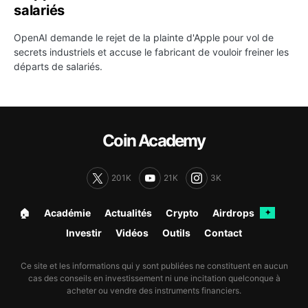
salariés
OpenAI demande le rejet de la plainte d'Apple pour vol de
secrets industriels et accuse le fabricant de vouloir freiner les
départs de salariés.
Coin Academy
201K
21K
3K
🏠︎
Académie
Actualités
Crypto
Airdrops
✦
Investir
Vidéos
Outils
Contact
Ce site et les informations qui y sont publiées ne constituent en aucun
cas des conseils en investissement ni une incitation quelconque à
acheter ou vendre des instruments financiers.