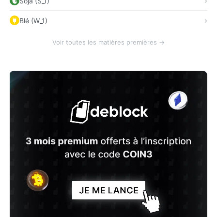
Soja (S_1)
Blé (W_1)
Voir toutes les matières premières →