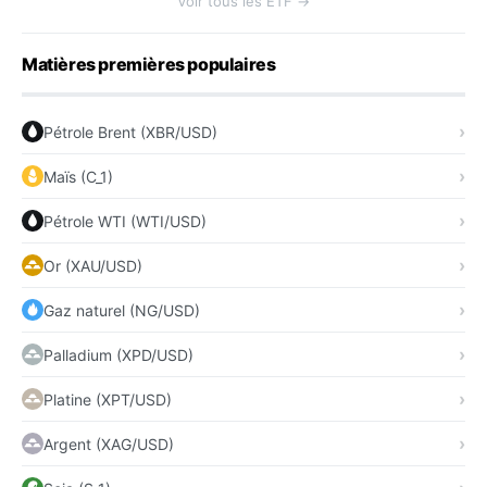
Voir tous les ETF →
Matières premières populaires
Pétrole Brent (XBR/USD)
Maïs (C_1)
Pétrole WTI (WTI/USD)
Or (XAU/USD)
Gaz naturel (NG/USD)
Palladium (XPD/USD)
Platine (XPT/USD)
Argent (XAG/USD)