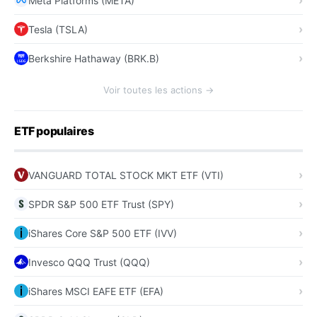
Meta Platforms (META)
Tesla (TSLA)
Berkshire Hathaway (BRK.B)
Voir toutes les actions →
ETF populaires
VANGUARD TOTAL STOCK MKT ETF (VTI)
SPDR S&P 500 ETF Trust (SPY)
iShares Core S&P 500 ETF (IVV)
Invesco QQQ Trust (QQQ)
iShares MSCI EAFE ETF (EFA)