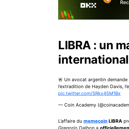
LIBRA : un m
internationa
🚨 Un avocat argentin demande un
l’extradition de Hayden Davis, l
pic.twitter.com/SRkx45M1Bx
— Coin Academy (@coinacadem
L’affaire du
memecoin
LIBRA
pr
Gregorio Dalbon
a
officielleme