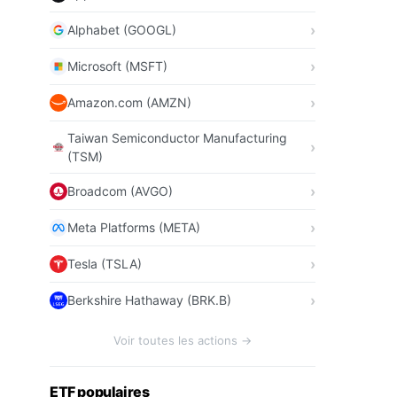
Alphabet (GOOGL)
Microsoft (MSFT)
Amazon.com (AMZN)
Taiwan Semiconductor Manufacturing
(TSM)
Broadcom (AVGO)
Meta Platforms (META)
Tesla (TSLA)
Berkshire Hathaway (BRK.B)
Voir toutes les actions →
ETF populaires