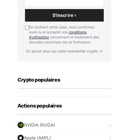
S'inscrire ›
En cochant cette case, vous confirmez
avoir lu et accepté nos
conditions
d'utilisation
concernant le traitement des
données soumises via ce formulaire.
En savoir plus sur notre newsletter crypto →
Crypto populaires
Actions populaires
NVIDIA (NVDA)
Apple (AAPL)