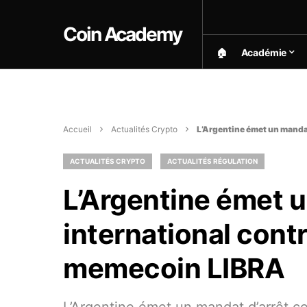
Coin Academy
🏠︎
Académie
Accueil
Actualités Crypto
L’Argentine émet un manda
ACTUALITÉS CRYPTO
ACTUALITÉS RÉGULATION
L’Argentine émet u
international cont
memecoin LIBRA