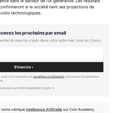
rence dans le secteur de l’IA générative. Les résultats
confirmeront si la société tient ses projections de
 coûts technologiques.
Recevez les prochains par email
tiel du marché crypto dans votre boîte mail, tous les 2 jours.
S'inscrire ›
 avoir lu et accepté nos
conditions d'utilisation
concernant le traitement
re.
voir plus sur notre newsletter crypto →
 notre rubrique
Intelligence Artificielle
sur Coin Academy.