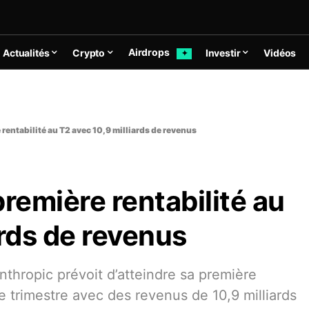
Airdrops
Actualités
Crypto
Investir
Vidéos
✦
rentabilité au T2 avec 10,9 milliards de revenus
première rentabilité au
ards de revenus
 Anthropic prévoit d’atteindre sa première
e trimestre avec des revenus de 10,9 milliards