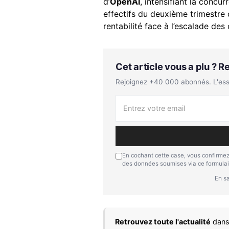
d’
OpenAI
, intensifiant la concur
effectifs du deuxième trimestre 
rentabilité face à l’escalade des
Cet article vous a plu ? 
Rejoignez +40 000 abonnés. L'essen
En cochant cette case, vous confirmez
des données soumises via ce formulai
En sa
Retrouvez toute l'actualité
dans