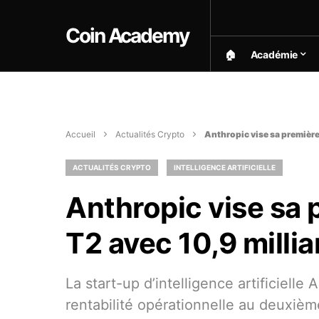
Coin Academy
🏠︎
Académie
Accueil
Actualités Crypto
Anthropic vise sa première 
ACTUALITÉS CRYPTO
INTELLIGENCE ARTIFICIELLE
Anthropic vise sa 
T2 avec 10,9 milli
La start-up d’intelligence artificielle
rentabilité opérationnelle au deuxièm