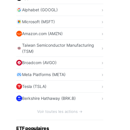
Alphabet (GOOGL)
Microsoft (MSFT)
Amazon.com (AMZN)
Taiwan Semiconductor Manufacturing
(TSM)
Broadcom (AVGO)
Meta Platforms (META)
Tesla (TSLA)
Berkshire Hathaway (BRK.B)
Voir toutes les actions →
ETF populaires