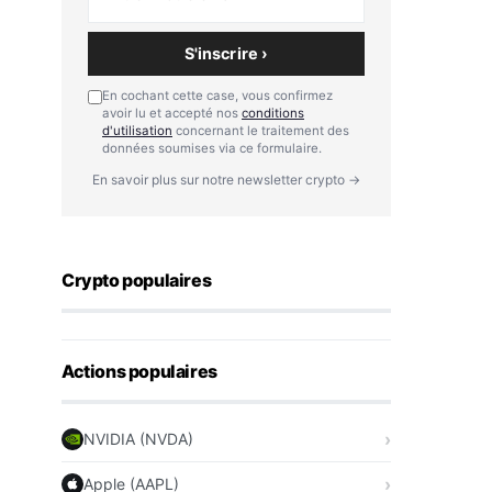
S'inscrire ›
En cochant cette case, vous confirmez
avoir lu et accepté nos
conditions
d'utilisation
concernant le traitement des
données soumises via ce formulaire.
En savoir plus sur notre newsletter crypto →
Crypto populaires
Actions populaires
NVIDIA (NVDA)
Apple (AAPL)