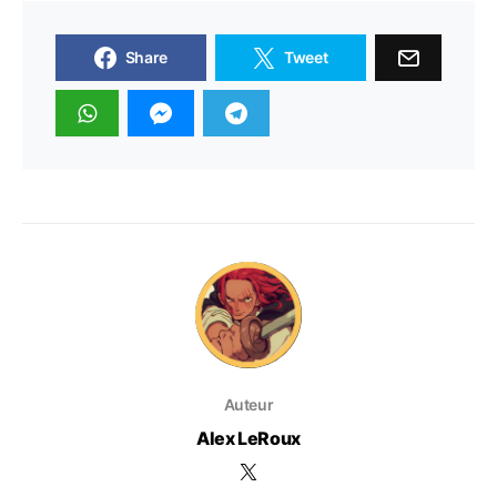
Share
Tweet
Auteur
Alex LeRoux