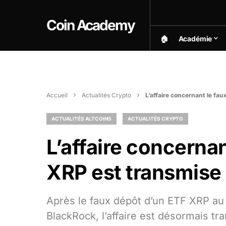
Coin Academy
🏠︎
Académie
Accueil
Actualités Crypto
L’affaire concernant le fa
ACTUALITÉS ALTCOINS
ACTUALITÉS CRYPTO
L’affaire concerna
XRP est transmise 
Après le faux dépôt d’un ETF XRP au
BlackRock, l’affaire est désormais tr