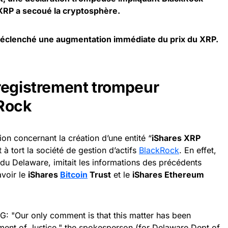
 XRP a secoué la cryptosphère.
déclenché une augmentation immédiate du prix du XRP.
registrement trompeur
Rock
n concernant la création d’une entité “
iShares XRP
 à tort la société de gestion d’actifs
BlackRock
. En effet,
 du Delaware, imitait les informations des précédents
voir le
iShares
Bitcoin
Trust
et le
iShares Ethereum
 "Our only comment is that this matter has been
ment of Justice," the spokesperson (for Delaware Dept of