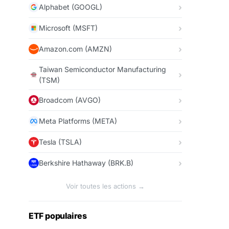
Alphabet (GOOGL)
Microsoft (MSFT)
Amazon.com (AMZN)
Taiwan Semiconductor Manufacturing
(TSM)
Broadcom (AVGO)
Meta Platforms (META)
Tesla (TSLA)
Berkshire Hathaway (BRK.B)
Voir toutes les actions →
ETF populaires