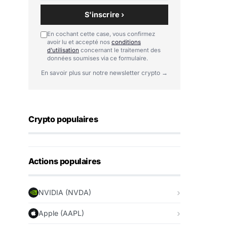
S'inscrire ›
En cochant cette case, vous confirmez
avoir lu et accepté nos
conditions
d'utilisation
concernant le traitement des
données soumises via ce formulaire.
En savoir plus sur notre newsletter crypto →
Crypto populaires
Actions populaires
NVIDIA (NVDA)
Apple (AAPL)