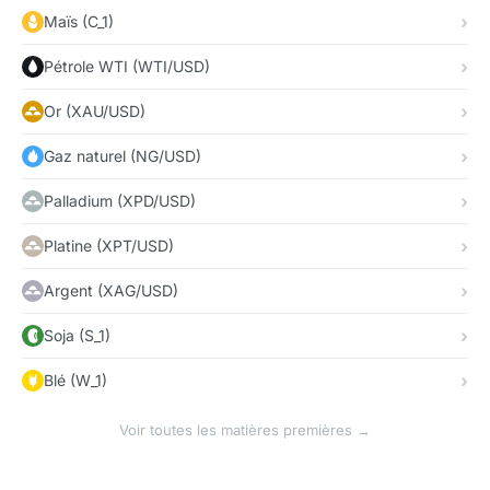
Maïs (C_1)
Pétrole WTI (WTI/USD)
Or (XAU/USD)
Gaz naturel (NG/USD)
Palladium (XPD/USD)
Platine (XPT/USD)
Argent (XAG/USD)
Soja (S_1)
Blé (W_1)
Voir toutes les matières premières →