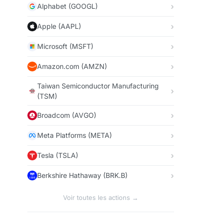
Alphabet (GOOGL)
Apple (AAPL)
Microsoft (MSFT)
Amazon.com (AMZN)
Taiwan Semiconductor Manufacturing
(TSM)
Broadcom (AVGO)
Meta Platforms (META)
Tesla (TSLA)
Berkshire Hathaway (BRK.B)
Voir toutes les actions →