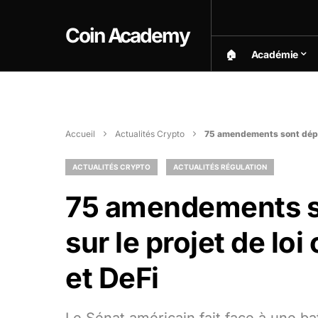
Coin Academy
🏠︎
Académie
Accueil
Actualités Crypto
75 amendements sont dépos
ACTUALITÉS CRYPTO
ACTUALITÉS RÉGULATION
75 amendements s
sur le projet de l
et DeFi