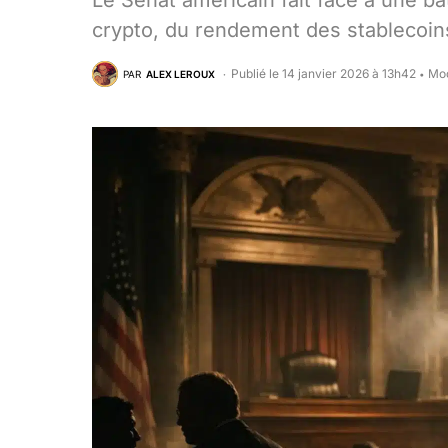
Le Sénat américain fait face à une bat
crypto, du rendement des stablecoins
Publié le 14 janvier 2026 à 13h42
Mod
PAR
ALEX LEROUX
•