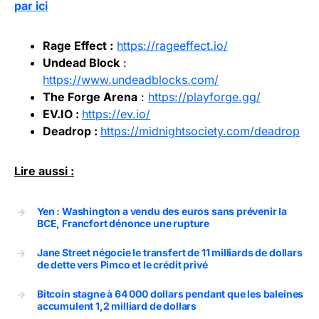
par ici
Rage Effect :
https://rageeffect.io/
Undead Block
:
https://www.undeadblocks.com/
The Forge Arena
:
https://playforge.gg/
EV.IO :
https://ev.io/
Deadrop :
https://midnightsociety.com/deadrop
Lire aussi :
Yen : Washington a vendu des euros sans prévenir la
BCE, Francfort dénonce une rupture
Jane Street négocie le transfert de 11 milliards de dollars
de dette vers Pimco et le crédit privé
Bitcoin stagne à 64 000 dollars pendant que les baleines
accumulent 1,2 milliard de dollars