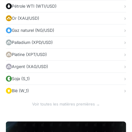
Pétrole WTI (WTI/USD)
Or (XAU/USD)
Gaz naturel (NG/USD)
Palladium (XPD/USD)
Platine (XPT/USD)
Argent (XAG/USD)
Soja (S_1)
Blé (W_1)
Voir toutes les matières premières →