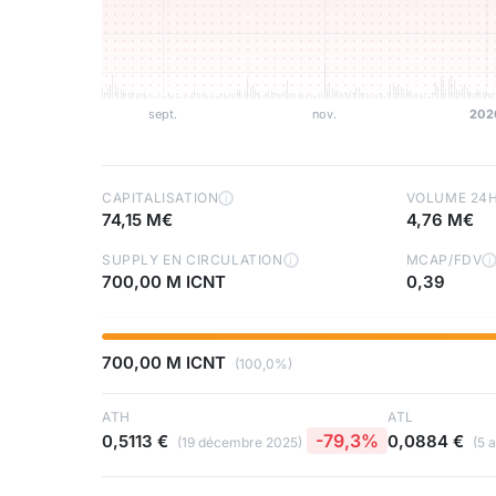
CAPITALISATION
VOLUME 24
i
74,15 M€
4,76 M€
SUPPLY EN CIRCULATION
MCAP/FDV
i
i
700,00 M ICNT
0,39
700,00 M ICNT
(100,0%)
ATH
ATL
-79,3%
0,5113 €
0,0884 €
(19 décembre 2025)
(5 