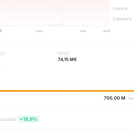
H
FDV
i
i
74,15 M€
700,00 M
ma
+19,9%
août 2026)