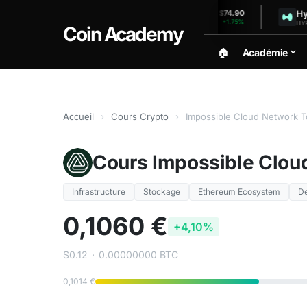
Solana
Hyperliq
$1,918.20
$74.90
+0.22%
+1.75%
SOL (24h)
HYPE (24h)
Coin Academy
🏠︎
Académie
Accueil
›
Cours Crypto
›
Impossible Cloud Network T
Cours Impossible Clou
Infrastructure
Stockage
Ethereum Ecosystem
D
0,1060 €
+4,10%
$0.12
·
0.00000000 BTC
0,1014 €