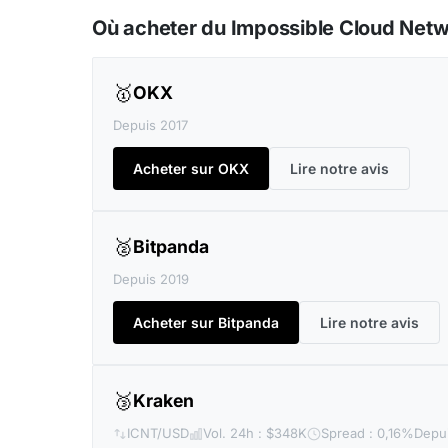
Où acheter du Impossible Cloud Netw
🥇
OKX
Depuis 2017
Acheter sur OKX
Lire notre avis
🥈
Bitpanda
Depuis 2019
Acheter sur Bitpanda
Lire notre avis
🥉
Kraken
ICNT/USD
Vol. 24h : $348K
Spread : 0,16%
Depui