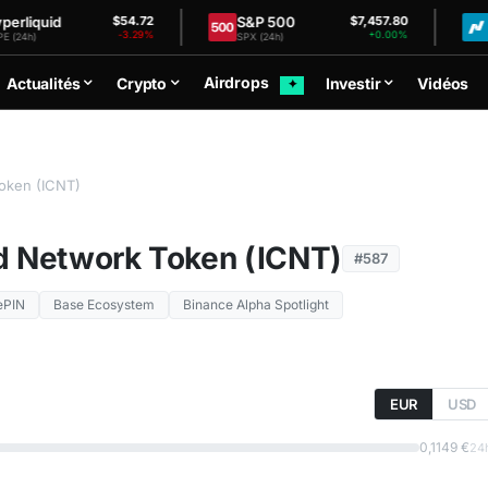
uid
S&P 500
Nasd
$54.72
$7,457.80
-3.29%
+0.00%
SPX (24h)
NDX (24
Airdrops
Actualités
Crypto
Investir
Vidéos
✦
oken (ICNT)
d Network Token (ICNT)
#587
ePIN
Base Ecosystem
Binance Alpha Spotlight
EUR
USD
0,1149 €
24