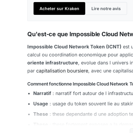
Acheter sur Kraken
Lire notre avis
Qu'est-ce que Impossible Cloud Netw
Impossible Cloud Network Token (ICNT)
est u
calcul ou coordination economique pour applica
oriente infrastructure
, evolue dans l univers 
par
capitalisation boursiere
, avec une capitalis
Comment fonctionne Impossible Cloud Network T
Narratif
: narratif fort autour de l infrastruct
Usage
: usage du token souvent lie au stakin
These
: these dependante d une adoption te
These
: these fortement exposee a la demand
retail