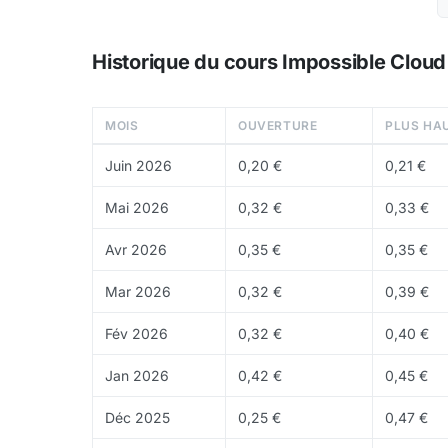
Token
: token souvent utilise pour la coordi
Historique du cours Impossible Clou
Tokenomics de ICNT
Le token ICNT sert generalement a securiser le 
MOIS
OUVERTURE
PLUS HA
Actuellement, environ
700,00 M
ICNT sont en c
veritable sujet est la capture de valeur par rap
Juin 2026
0,20 €
0,21 €
Prix et adoption
Mai 2026
0,32 €
0,33 €
Comme beaucoup de tokens d infrastructure, I
Avr 2026
0,35 €
0,35 €
marche se passionne pour un theme comme l IA, 
Impossible Cloud Network Token est de
Mar 2026
0,32 €
0,39 €
0,122
Fév 2026
0,32 €
0,40 €
Ou acheter du ICNT ?
Le ICNT se retrouve surtout sur les plateformes 
Jan 2026
0,42 €
0,45 €
Points forts et risques
Déc 2025
0,25 €
0,47 €
Points forts
: narration forte, exposition a des 