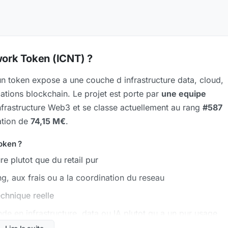
ork Token (ICNT) ?
n token expose a une couche d infrastructure data, cloud,
tions blockchain. Le projet est porte par
une equipe
infrastructure Web3 et se classe actuellement au rang
#587
ation de
74,15 M€
.
oken ?
ure plutot que du retail pur
g, aux frais ou a la coordination du reseau
chnique reelle
e en infrastructure, data ou IA plutot qu a un pur usage