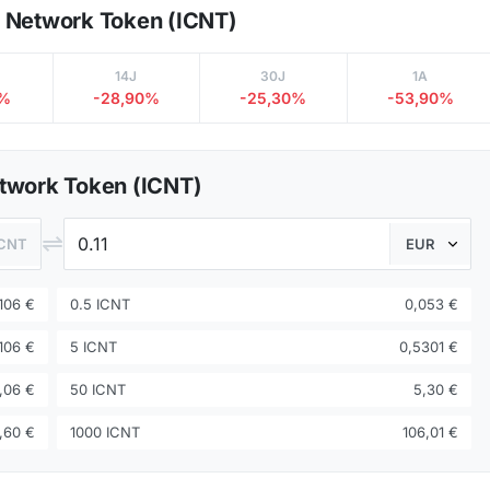
d Network Token (ICNT)
14J
30J
1A
0%
-28,90%
-25,30%
-53,90%
etwork Token (ICNT)
⇌
ICNT
106 €
0.5 ICNT
0,053 €
106 €
5 ICNT
0,5301 €
1,06 €
50 ICNT
5,30 €
,60 €
1000 ICNT
106,01 €