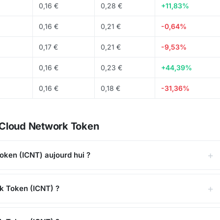
0,16 €
0,28 €
+11,83%
r un usage concret et une vraie capture de valeur, sans quoi
ntenu ne constitue pas un conseil en investissement.
0,16 €
0,21 €
-0,64%
0,17 €
0,21 €
-9,53%
0,16 €
0,23 €
+44,39%
0,16 €
0,18 €
-31,36%
 Cloud Network Token
oken (ICNT) aujourd hui ?
k Token (ICNT) ?