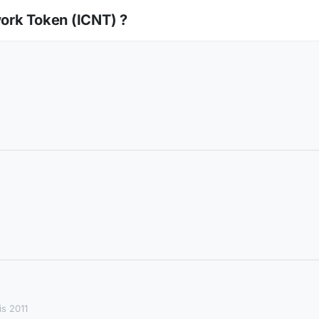
ork Token (ICNT) ?
s 2011