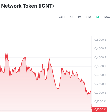
d Network Token (ICNT)
24H
7J
1M
3M
1A
Max