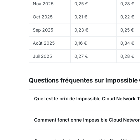
Nov 2025
0,25 €
0,28 €
technique suit.
Risques
: Le projet doit prouve
la narration seule peut s essouffler vite. Ce co
Oct 2025
0,21 €
0,22 €
Sep 2025
0,23 €
0,25 €
Août 2025
0,16 €
0,34 €
Juil 2025
0,27 €
0,28 €
Questions fréquentes sur Impossible
Quel est le prix de Impossible Cloud Network T
Comment fonctionne Impossible Cloud Networ