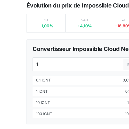
Évolution du prix de Impossible Clou
1H
24H
7J
+1,00%
+4,10%
-16,8
Convertisseur Impossible Cloud N
0.1 ICNT
0,0
1 ICNT
0,
10 ICNT
100 ICNT
10