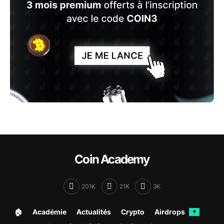
Coin Academy
201K
21K
3K
🏠︎
Académie
Actualités
Crypto
Airdrops
✦