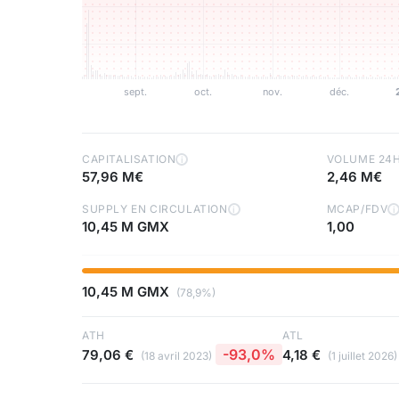
CAPITALISATION
VOLUME 24
i
57,96 M€
2,46 M€
SUPPLY EN CIRCULATION
MCAP/FDV
i
i
10,45 M GMX
1,00
10,45 M GMX
(78,9%)
ATH
ATL
-93,0%
79,06 €
4,18 €
(18 avril 2023)
(1 juillet 2026)