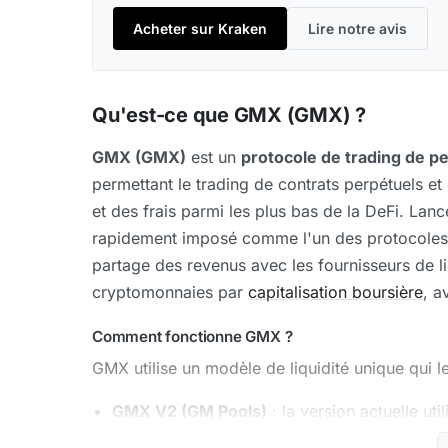
Acheter sur Kraken
Lire notre avis
Qu'est-ce que GMX (GMX) ?
GMX (GMX)
est un
protocole de trading de p
permettant le trading de contrats perpétuels e
et des frais parmi les plus bas de la DeFi. Lanc
rapidement imposé comme l'un des protocoles 
partage des revenus avec les fournisseurs de l
cryptomonnaies par
capitalisation boursière
, a
Comment fonctionne GMX ?
GMX utilise un modèle de liquidité unique qui l
GMX V2 (GM Pools)
: la version actuelle ut
de trading (ETH/USD, BTC/USD, etc.) a son 