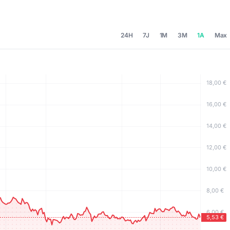
24H
7J
1M
3M
1A
Max