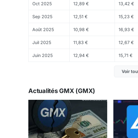
activité.
Oct 2025
12,89 €
13,42 €
Prix et historique
Sep 2025
12,51 €
15,23 €
2021
: lancement discret sur Arbitrum autou
Août 2025
10,98 €
16,93 €
2022
: contre-tendance remarquable pendant
Juil 2025
du marché chutait, grâce aux rendements réel
11,83 €
12,67 €
2023-2024
: consolidation entre 30 et 60 
Juin 2025
12,94 €
15,71 €
2025
: pression de la concurrence (Hyperliq
Voir tou
Actuellement, le prix de GMX (GMX) est de
6,3
79,06 €
.
Actualités GMX (GMX)
Où acheter du GMX ?
Le GMX est disponible sur
Binance
,
OKX
et
Bit
être acheté directement sur Arbitrum via de
Points forts et risques