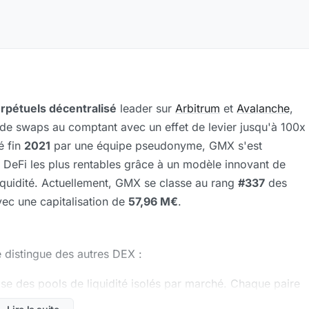
erpétuels décentralisé
leader sur
Arbitrum
et
Avalanche
,
t de swaps au comptant avec un effet de levier jusqu'à 100x
é fin
2021
par une équipe pseudonyme, GMX s'est
DeFi les plus rentables grâce à un modèle innovant de
iquidité. Actuellement, GMX se classe au rang
#337
des
vec une capitalisation de
57,96 M€
.
e distingue des autres DEX :
ilise des pools de liquidité isolés par marché. Chaque paire
propre pool de liquidité composé du token sous-jacent et