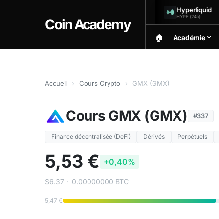
Solana
Hyperliquid
.50
$72.86
$
54%
-1.61%
SOL (24h)
HYPE (24h)
Coin Academy
🏠︎
Académie
Accueil
›
Cours Crypto
›
GMX (GMX)
Cours GMX (GMX)
#337
Finance décentralisée (DeFi)
Dérivés
Perpétuels
5,53 €
+0,40%
$6.37
·
0.00000000 BTC
5,47 €