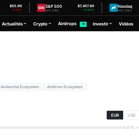
S&P 500
Nasdaq
55.69
$7,457.80
$2
-0.19%
+0.00%
SPX (24h)
NDX (24h)
Airdrops
Actualités
Crypto
Investir
Vidéos
✦
Avalanche Ecosystem
Arbitrum Ecosystem
EUR
USD
5,61 €
24