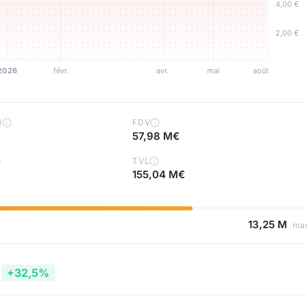
H
FDV
i
i
57,98 M€
TVL
i
155,04 M€
13,25 M
ma
+32,5%