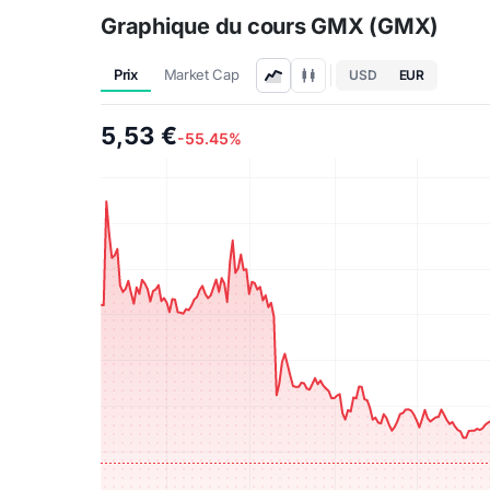
Graphique du cours GMX (GMX)
Prix
Market Cap
USD
EUR
5,53 €
-55.45%