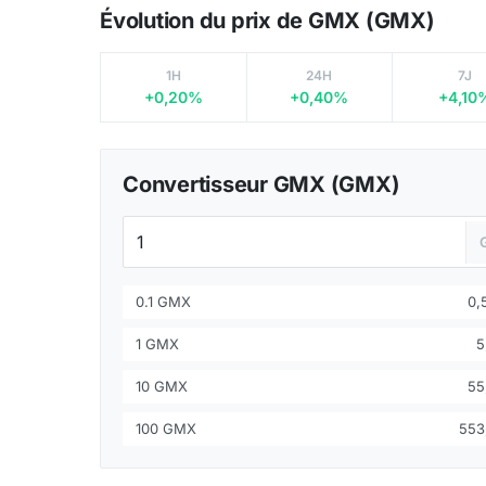
Évolution du prix de GMX (GMX)
1H
24H
7J
+0,20%
+0,40%
+4,10
Convertisseur GMX (GMX)
0.1 GMX
0,
1 GMX
5
10 GMX
55
100 GMX
553