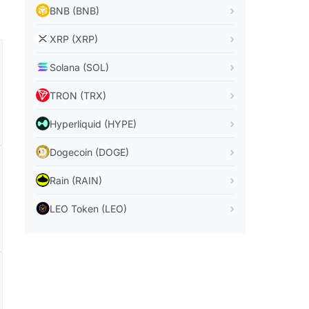
BNB (BNB)
XRP (XRP)
Solana (SOL)
TRON (TRX)
Hyperliquid (HYPE)
Dogecoin (DOGE)
Rain (RAIN)
LEO Token (LEO)