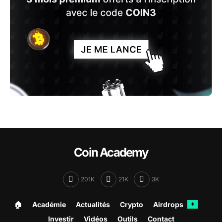
Coin Academy
201K
21K
3K
🏠︎
Académie
Actualités
Crypto
Airdrops
✦
Investir
Vidéos
Outils
Contact