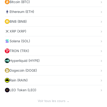
Bitcoin (BTC)
Ethereum (ETH)
BNB (BNB)
XRP (XRP)
Solana (SOL)
TRON (TRX)
Hyperliquid (HYPE)
Dogecoin (DOGE)
Rain (RAIN)
LEO Token (LEO)
Voir tous les cours →