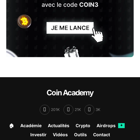
Coin Academy
201K
21K
3K
🏠︎
Académie
Actualités
Crypto
Airdrops
✦
Investir
Vidéos
Outils
Contact