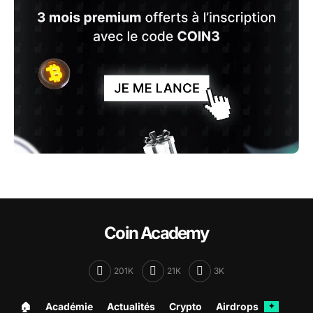
Coin Academy
201K
21K
3K
🏠︎
Académie
Actualités
Crypto
Airdrops
✦