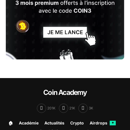
Coin Academy
201K
21K
3K
🏠︎
Académie
Actualités
Crypto
Airdrops
✦