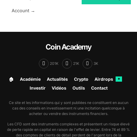
Account →
Coin Academy
201K
21K
3K
🏠︎
Académie
Actualités
Crypto
Airdrops
✦
Investir
Vidéos
Outils
Contact
Ce site et les informations qui y sont publiées ne constituent en aucun
cas des conseils en investissement ni une incitation quelconque à
acheter ou vendre des instruments financiers.
Les CFD sont des instruments complexes et présentent un risque élevé
de perte rapide en capital en raison de l'effet de levier. Entre 74 et 89 %
des comptes de clients de détail perdent de l'argent lors de la