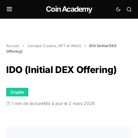
Coin Academy
Accueil
Lexique Cryptos, NFT et Web3
IDO (Initial DEX
Offering)
IDO (Initial DEX Offering)
Crypto
🕑 1 min de lecture
Mis à jour le 2 mars 2026