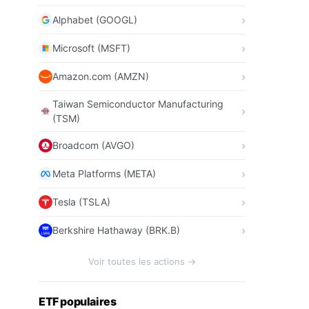
Alphabet (GOOGL)
Microsoft (MSFT)
Amazon.com (AMZN)
Taiwan Semiconductor Manufacturing
(TSM)
Broadcom (AVGO)
Meta Platforms (META)
Tesla (TSLA)
Berkshire Hathaway (BRK.B)
Voir toutes les actions →
ETF populaires