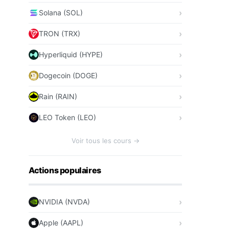
Solana (SOL)
TRON (TRX)
Hyperliquid (HYPE)
Dogecoin (DOGE)
Rain (RAIN)
LEO Token (LEO)
Voir tous les cours →
Actions populaires
NVIDIA (NVDA)
Apple (AAPL)