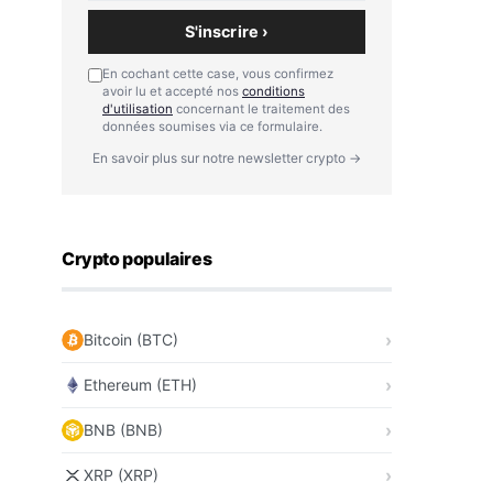
S'inscrire ›
En cochant cette case, vous confirmez
avoir lu et accepté nos
conditions
d'utilisation
concernant le traitement des
données soumises via ce formulaire.
En savoir plus sur notre newsletter crypto →
Crypto populaires
Bitcoin (BTC)
Ethereum (ETH)
BNB (BNB)
XRP (XRP)