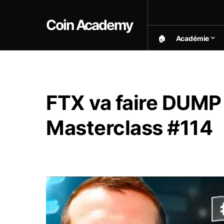
Coin Academy
🏠︎
Académie
FTX va faire DUMP 
Masterclass #114