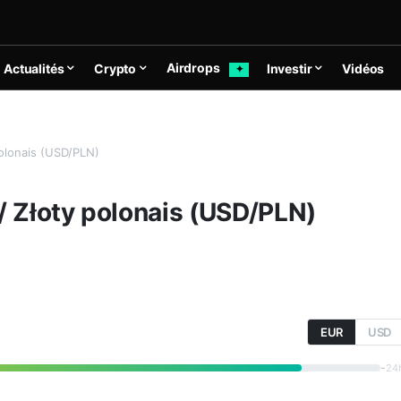
Airdrops
Actualités
Crypto
Investir
Vidéos
✦
polonais (USD/PLN)
/ Złoty polonais (USD/PLN)
EUR
USD
-
24