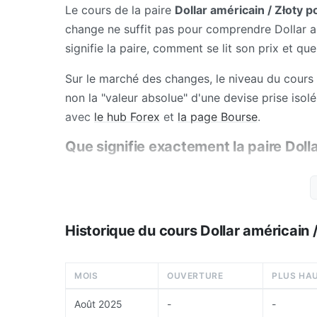
Le cours de la paire
Dollar américain / Złoty p
change ne suffit pas pour comprendre Dollar amé
signifie la paire, comment se lit son prix et qu
Sur le marché des changes, le niveau du cours r
non la "valeur absolue" d'une devise prise iso
avec
le hub Forex
et
la page Bourse
.
Que signifie exactement la paire Dolla
Dollar américain / Złoty polonais met en relati
combien d'unités de la devise de cotation sont
Cette définition, simple en apparence, est indi
Historique du cours Dollar américain 
Quand la paire monte, cela ne signifie pas au
indique avant tout que la devise de base s'appr
MOIS
OUVERTURE
PLUS HA
Le forex est donc un marché d'arbitrage relatif
politiques monétaires, deux cycles macroécon
Août 2025
-
-