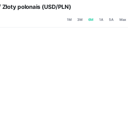
/ Złoty polonais (USD/PLN)
1M
3M
6M
1A
5A
Max