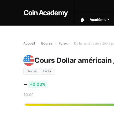
Coin Academy
🏠︎
Académie
Accueil
›
Bourse
›
Forex
›
Dollar américain / Złoty 
Cours Dollar américain 
Devise
Forex
-
+0,03%
$0.00
-