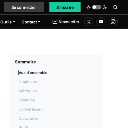
Se connecter
S'inscrire
Newsletter
Outils
Contact
Sommaire
Vue d'ensemble
Graphique
Métriques
Évolution
Convertisseur
h
Où acheter
Profil