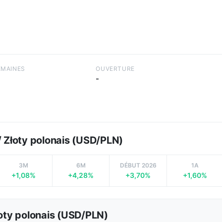
EMAINES
OUVERTURE
-
 / Złoty polonais (USD/PLN)
3M
6M
DÉBUT 2026
1A
+1,08%
+4,28%
+3,70%
+1,60%
łoty polonais (USD/PLN)