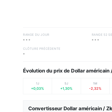
RANGE DU JOUR
RANGE 52 S
-
-
-
-
-
-
CLÔTURE PRÉCÉDENTE
-
Évolution du prix de Dollar américain
1J
5J
1M
+0,03%
+1,30%
-2,32%
Convertisseur Dollar américain / Z