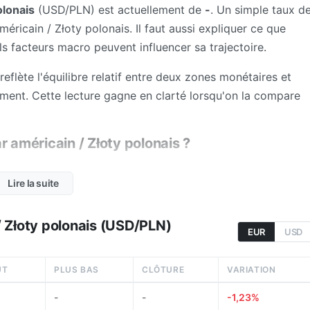
olonais
(USD/PLN) est actuellement de
-
. Un simple taux d
ricain / Złoty polonais. Il faut aussi expliquer ce que
els facteurs macro peuvent influencer sa trajectoire.
eflète l'équilibre relatif entre deux zones monétaires et
lément. Cette lecture gagne en clarté lorsqu'on la compare
r américain / Złoty polonais ?
on Dollar americain et Zloty polonais. Son niveau indique
Lire la suite
 nécessaires pour obtenir une unité de la devise de base.
spensable pour éviter les confusions courantes sur le forex.
/ Złoty polonais (USD/PLN)
tomatiquement que "tout va mieux" pour une économie: cela
EUR
USD
écie relativement à la devise de cotation.
UT
PLUS BAS
CLÔTURE
VARIATION
. Une paire se lit toujours dans un rapport entre deux
omiques, deux contextes d'inflation ou deux régimes de
-
-
-1,23%