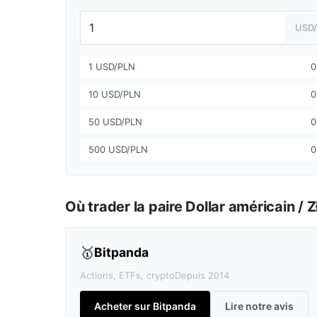
USD
1 USD/PLN
0
10 USD/PLN
0
50 USD/PLN
0
500 USD/PLN
0
Où trader la paire Dollar américain / 
🥇
Bitpanda
Actions, ETFs, crypto
Depuis 2014
Acheter sur Bitpanda
Lire notre avis