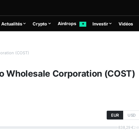
Airdrops
Actualités
Crypto
Investir
Vidéos
✦
oration (COST)
co Wholesale Corporation (COST)
EUR
USD
838,29 €
24