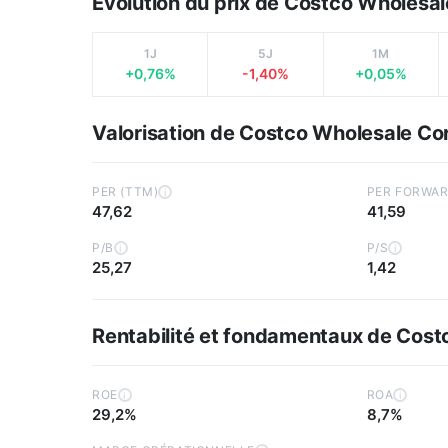
Évolution du prix de Costco Wholesa
1J
5J
1M
+0,76%
-1,40%
+0,05%
Valorisation de Costco Wholesale Co
PER (TTM)
PER FORWA
i
47,62
41,59
P/B
P/S
i
i
25,27
1,42
Rentabilité et fondamentaux de Cost
ROE
ROA
i
i
29,2%
8,7%