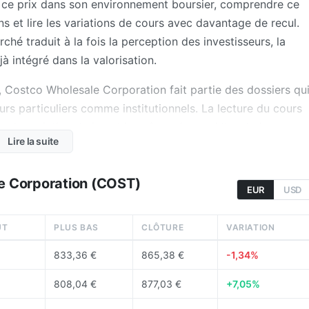
r ce prix dans son environnement boursier, comprendre ce
ns et lire les variations de cours avec davantage de recul.
ché traduit à la fois la perception des investisseurs, la
jà intégré dans la valorisation.
, Costco Wholesale Corporation fait partie des dossiers qu
eurs particuliers comme institutionnels. La lecture du cours
: la variation du jour, bien sûr, mais aussi l'evolution sur
Lire la suite
ecteur, la valorisation implicite du dossier et les attentes d
comparer ce dossier à d'autres grandes capitalisations, il
e Corporation (COST)
 vers
l'ensemble de la Bourse
sur Coin Academy.
EUR
USD
 lecture de Costco Wholesale Corporation ?
UT
PLUS BAS
CLÔTURE
VARIATION
n et la vente à faible marge de produits en entrepôts, ce
833,36 €
865,38 €
-1,34%
distribution.
808,04 €
877,03 €
+7,05%
bership, de l'efficacité opérationnelle, de la rotation des