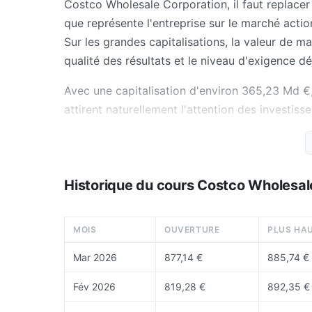
Costco Wholesale Corporation, il faut replace
que représente l'entreprise sur le marché actio
Sur les grandes capitalisations, la valeur de mar
qualité des résultats et le niveau d'exigence dé
Avec une capitalisation d'environ 365,23 Md €
attirent naturellement l'attention des investiss
de l'action doit donc se faire a plusieurs niveaux
plusieurs semaines, la place du titre dans son s
marche vis-a-vis de sa croissance future. Pour 
Historique du cours Costco Wholesal
est utile de revenir aussi vers
le hub actions
ou
Quels éléments de fond renforcent la
MOIS
OUVERTURE
PLUS HA
Le modèle repose sur les cotisations d'adhésio
Mar 2026
877,14 €
885,74 €
qui crée une économie très particulière dans la 
Fév 2026
819,28 €
892,35 €
La différenciation vient de la puissance du mem
volumes et de la forte fidélité des membres.