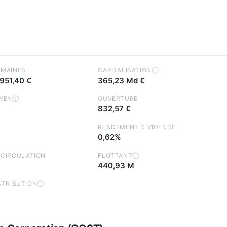
EMAINES
CAPITALISATION
i
951,40 €
365,23 Md €
YEN
OUVERTURE
i
832,57 €
RENDEMENT DIVIDENDE
0,62%
 CIRCULATION
FLOTTANT
i
440,93 M
STRIBUTION
i