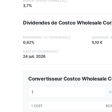
MARGE OPÉRATIONNELLE
i
3,7%
Dividendes de Costco Wholesale Cor
RENDEMENT DU DIVIDENDE
DIVIDENDE 
i
0,62%
5,10 €
DATE EX-DIVIDENDE
i
24 juil. 2026
Convertisseur Costco Wholesale C
C
1 COST
823