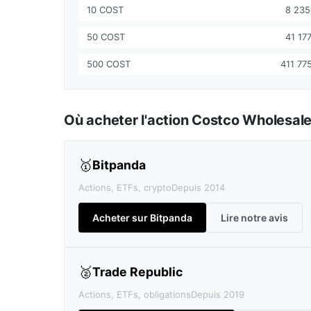
10 COST
8 235
50 COST
41 17
500 COST
411 77
Où acheter l'action Costco Wholesal
🥇
Bitpanda
Actions, ETFs, crypto
Depuis 2014
Acheter sur Bitpanda
Lire notre avis
🥈
Trade Republic
Actions, ETFs, obligations
Depuis 2019