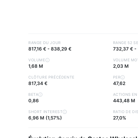
RANGE DU JOUR
RANGE 52 S
817,16 €
-
838,29 €
732,37 €
-
VOLUME
VOLUME MO
i
1,68 M
2,03 M
CLÔTURE PRÉCÉDENTE
PER
i
817,34 €
47,62
BETA
ACTIONS EN
i
0,86
443,48 M
SHORT INTEREST
RATIO DE DI
i
6,96 M (1,57%)
27,0%