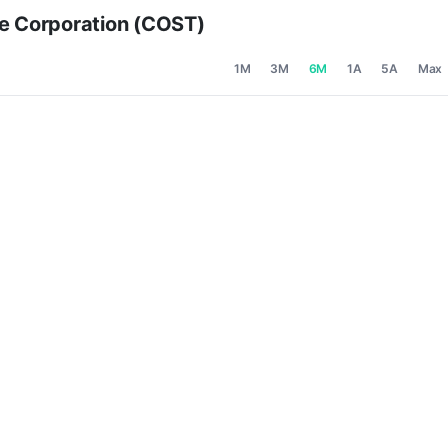
e Corporation (COST)
1M
3M
6M
1A
5A
Max