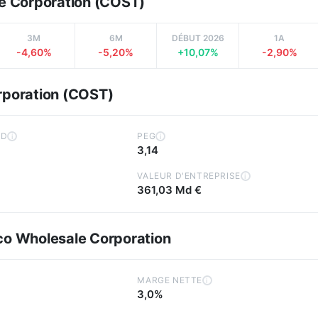
le Corporation (COST)
3M
6M
DÉBUT 2026
1A
-4,60%
-5,20%
+10,07%
-2,90%
rporation (COST)
RD
PEG
i
i
3,14
VALEUR D'ENTREPRISE
i
361,03 Md €
co Wholesale Corporation
MARGE NETTE
i
3,0%