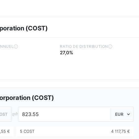
poration (COST)
ANNUEL
RATIO DE DISTRIBUTION
i
i
27,0%
orporation (COST)
⇌
OST
,55 €
5 COST
4 117,75 €