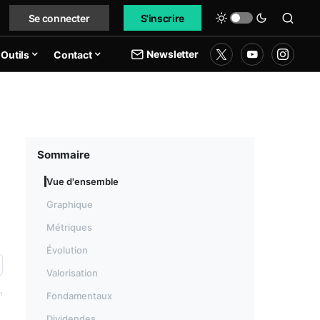
Se connecter
S'inscrire
Newsletter
Outils
Contact
Sommaire
Vue d'ensemble
Graphique
Métriques
Évolution
Valorisation
h
Fondamentaux
Dividendes