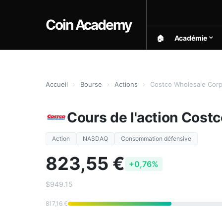
Coin Academy
🏠︎
Académie
Accueil
›
Bourse
›
Actions
›
Costco Wholesale Corp
Cours de l'action Cost
Action
NASDAQ
Consommation défensive
823,55 €
+0,76%
$949.15
817,16 €