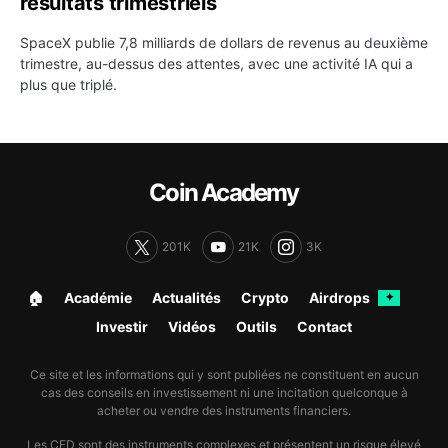
résultats trimestriels
SpaceX publie 7,8 milliards de dollars de revenus au deuxième
trimestre, au-dessus des attentes, avec une activité IA qui a
plus que triplé.
Coin Academy
201K
21K
3K
🏠︎
Académie
Actualités
Crypto
Airdrops
✦
Investir
Vidéos
Outils
Contact
Ce site et les informations qui y sont publiées ne constituent en aucun
cas des conseils en investissement ni une incitation quelconque à
acheter ou vendre des instruments financiers.
Les CFD sont des instruments complexes et présentent un risque élevé