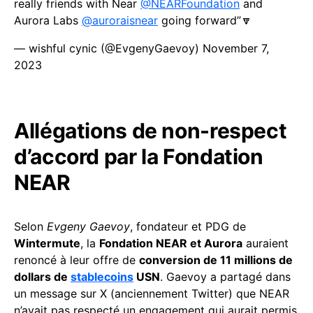
really friends with Near
@NEARFoundation
and
Aurora Labs
@auroraisnear
going forward”🔽
— wishful cynic (@EvgenyGaevoy)
November 7,
2023
Allégations de non-respect
d’accord par la Fondation
NEAR
Selon
Evgeny Gaevoy
, fondateur et PDG de
Wintermute
, la
Fondation NEAR et Aurora
auraient
renoncé à leur offre de
conversion de 11 millions de
dollars de
stablecoins
USN
. Gaevoy a partagé dans
un message sur X (anciennement Twitter) que NEAR
n’avait pas respecté un engagement qui aurait permis