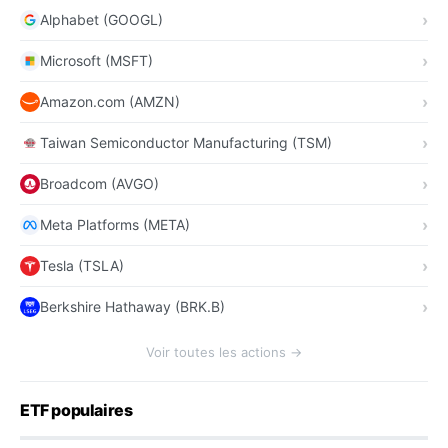
Alphabet (GOOGL)
Microsoft (MSFT)
Amazon.com (AMZN)
Taiwan Semiconductor Manufacturing (TSM)
Broadcom (AVGO)
Meta Platforms (META)
Tesla (TSLA)
Berkshire Hathaway (BRK.B)
Voir toutes les actions →
ETF populaires