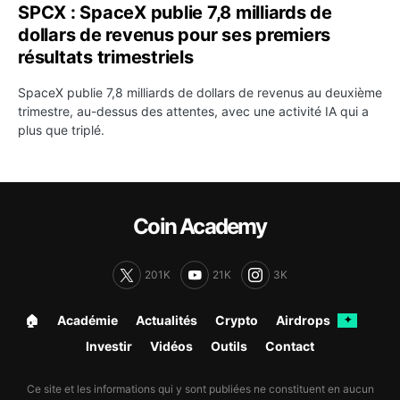
SPCX : SpaceX publie 7,8 milliards de
dollars de revenus pour ses premiers
résultats trimestriels
SpaceX publie 7,8 milliards de dollars de revenus au deuxième
trimestre, au-dessus des attentes, avec une activité IA qui a
plus que triplé.
Coin Academy
201K
21K
3K
🏠︎
Académie
Actualités
Crypto
Airdrops
✦
Investir
Vidéos
Outils
Contact
Ce site et les informations qui y sont publiées ne constituent en aucun