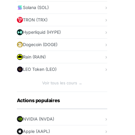
Solana (SOL)
TRON (TRX)
Hyperliquid (HYPE)
Dogecoin (DOGE)
Rain (RAIN)
LEO Token (LEO)
Voir tous les cours →
Actions populaires
NVIDIA (NVDA)
Apple (AAPL)