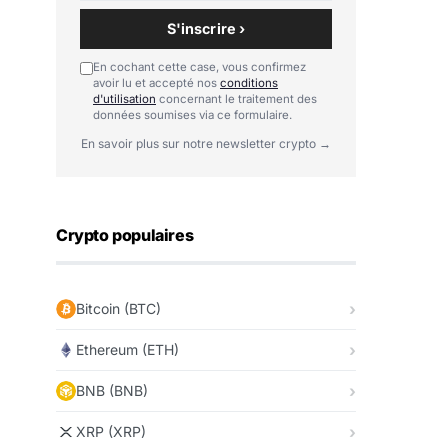
S'inscrire ›
En cochant cette case, vous confirmez
avoir lu et accepté nos
conditions
d'utilisation
concernant le traitement des
données soumises via ce formulaire.
En savoir plus sur notre newsletter crypto →
Crypto populaires
Bitcoin (BTC)
Ethereum (ETH)
BNB (BNB)
XRP (XRP)