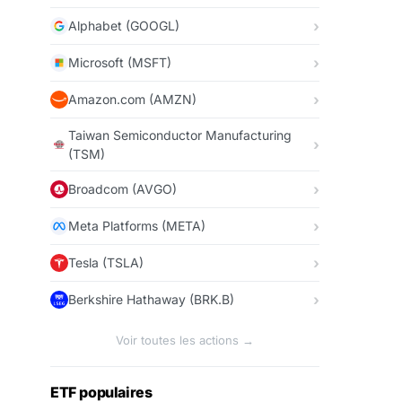
Alphabet (GOOGL)
Microsoft (MSFT)
Amazon.com (AMZN)
Taiwan Semiconductor Manufacturing
(TSM)
Broadcom (AVGO)
Meta Platforms (META)
Tesla (TSLA)
Berkshire Hathaway (BRK.B)
Voir toutes les actions →
ETF populaires