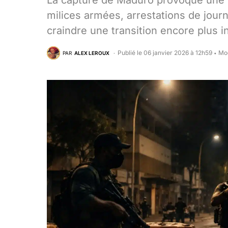
La capture de Maduro provoque une 
milices armées, arrestations de journ
craindre une transition encore plus i
Publié le 06 janvier 2026 à 12h59
Mod
PAR
ALEX LEROUX
•