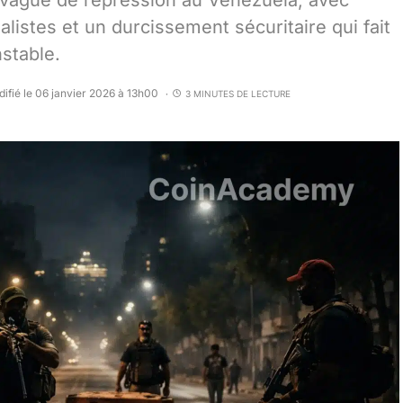
vague de répression au Venezuela, avec
alistes et un durcissement sécuritaire qui fait
nstable.
ifié le 06 janvier 2026 à 13h00
3 MINUTES DE LECTURE