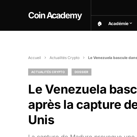
Coin Academy
🏠︎
Académie
Accueil
Actualités Crypto
Le Venezuela bascule dans 
ACTUALITÉS CRYPTO
DOSSIER
Le Venezuela bascu
après la capture d
Unis