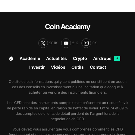
Coin Academy
201K
21K
3K
🏠︎
Académie
Actualités
Crypto
Airdrops
✦
Investir
Vidéos
Outils
Contact
Ce site et les informations qui y sont publiées ne constituent en aucun
cas des conseils en investissement ni une incitation quelconque à
acheter ou vendre des instruments financiers.
Les CFD sont des instruments complexes et présentent un risque élevé
de perte rapide en capital en raison de l'effet de levier. Entre 74 et 89 %
des comptes de clients de détail perdent de l'argent lors de la
négociation de CFD.
Vous devez vous assurer que vous comprenez comment les CFD
fonctionnent et que vous pouvez vous permettre de prendre le risque