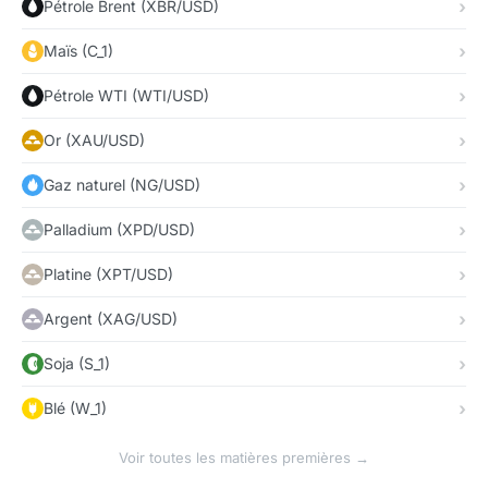
Pétrole Brent (XBR/USD)
Maïs (C_1)
Pétrole WTI (WTI/USD)
Or (XAU/USD)
Gaz naturel (NG/USD)
Palladium (XPD/USD)
Platine (XPT/USD)
Argent (XAG/USD)
Soja (S_1)
Blé (W_1)
Voir toutes les matières premières →