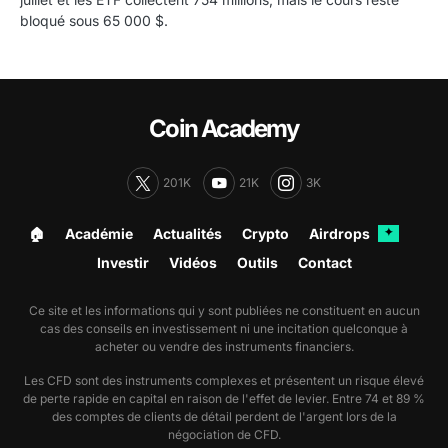
bloqué sous 65 000 $.
Coin Academy
201K
21K
3K
🏠︎
Académie
Actualités
Crypto
Airdrops
✦
Investir
Vidéos
Outils
Contact
Ce site et les informations qui y sont publiées ne constituent en aucun
cas des conseils en investissement ni une incitation quelconque à
acheter ou vendre des instruments financiers.
Les CFD sont des instruments complexes et présentent un risque élevé
de perte rapide en capital en raison de l'effet de levier. Entre 74 et 89 %
des comptes de clients de détail perdent de l'argent lors de la
négociation de CFD.