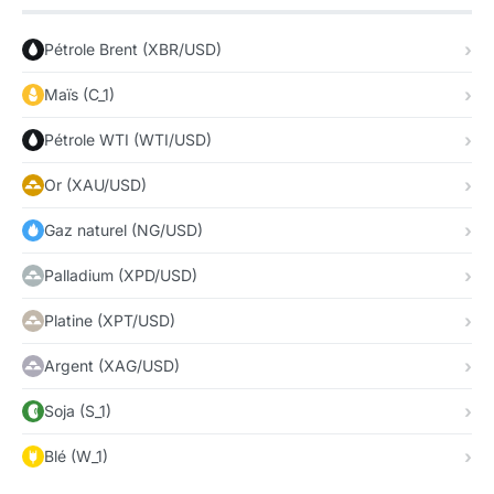
Pétrole Brent (XBR/USD)
Maïs (C_1)
Pétrole WTI (WTI/USD)
Or (XAU/USD)
Gaz naturel (NG/USD)
Palladium (XPD/USD)
Platine (XPT/USD)
Argent (XAG/USD)
Soja (S_1)
Blé (W_1)