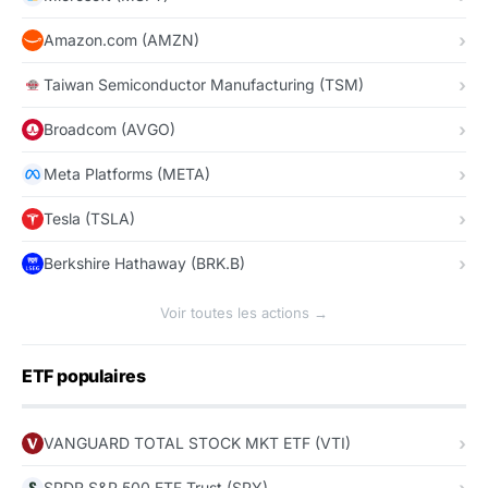
Amazon.com (AMZN)
Taiwan Semiconductor Manufacturing (TSM)
Broadcom (AVGO)
Meta Platforms (META)
Tesla (TSLA)
Berkshire Hathaway (BRK.B)
Voir toutes les actions →
ETF populaires
VANGUARD TOTAL STOCK MKT ETF (VTI)
SPDR S&P 500 ETF Trust (SPY)