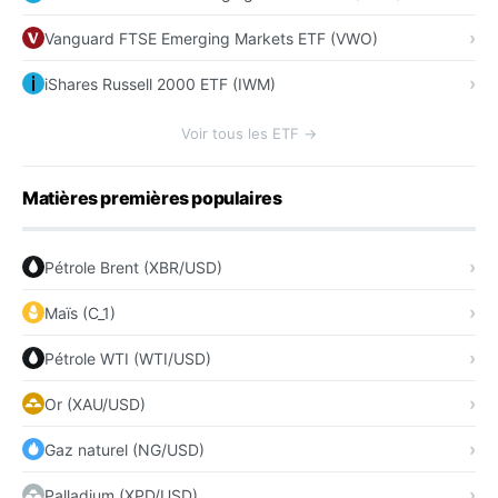
Vanguard FTSE Emerging Markets ETF (VWO)
iShares Russell 2000 ETF (IWM)
Voir tous les ETF →
Matières premières populaires
Pétrole Brent (XBR/USD)
Maïs (C_1)
Pétrole WTI (WTI/USD)
Or (XAU/USD)
Gaz naturel (NG/USD)
Palladium (XPD/USD)