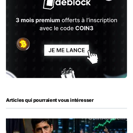
Articles qui pourraient vous intéresser
Emploi américain : 23 000 postes détruits en juillet, les 