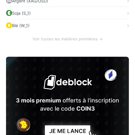
Argent (XAG/USD)
Soja (S_1)
Blé (W_1)
Voir toutes les matières premières →