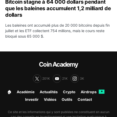
Bitcoin stagne à 64 000 dollars pendant
que les baleines accumulent 1,2 milliard de
dollars
Les baleines ont accumulé plus de 20 000 bitcoins depuis fin
juillet et les ETF collectent 754 millions, mais le cours reste
bloqué sous 65 000 $.
Coin Academy
201K
21K
3K
🏠︎
Académie
Actualités
Crypto
Airdrops
✦
Investir
Vidéos
Outils
Contact
Ce site et les informations qui y sont publiées ne constituent en aucun
cas des conseils en investissement ni une incitation quelconque à