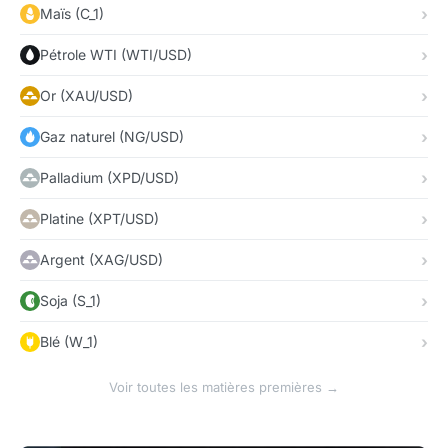
Maïs (C_1)
Pétrole WTI (WTI/USD)
Or (XAU/USD)
Gaz naturel (NG/USD)
Palladium (XPD/USD)
Platine (XPT/USD)
Argent (XAG/USD)
Soja (S_1)
Blé (W_1)
Voir toutes les matières premières →