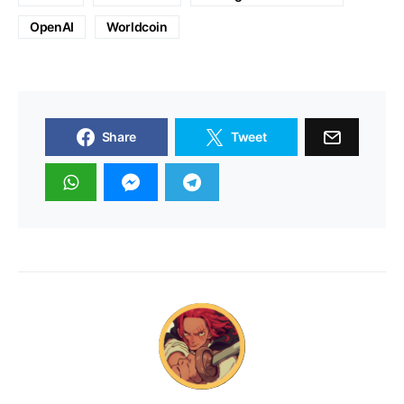
OpenAI
Worldcoin
Share
Tweet