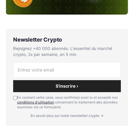
Newsletter Crypto
Rejoignez +40 000 abonnés. L'essentiel du marché
crypto, 2x par semaine, en 5 min.
S'inscrire ›
En cochant cette case, vous confirmez avoir lu et accepté nos
conditions d'utilisation
concernant le traitement des données
soumises via ce formulaire.
En savoir plus sur notre newsletter crypto →