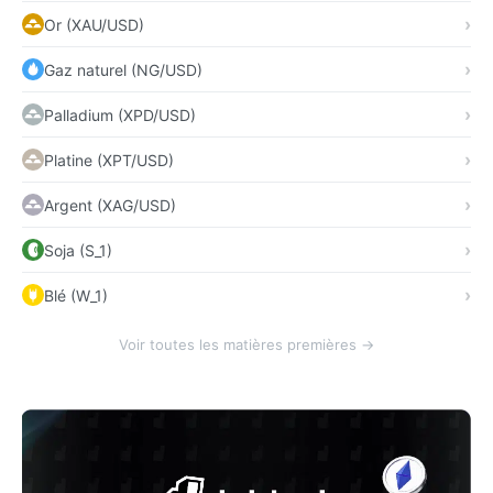
Or (XAU/USD)
Gaz naturel (NG/USD)
Palladium (XPD/USD)
Platine (XPT/USD)
Argent (XAG/USD)
Soja (S_1)
Blé (W_1)
Voir toutes les matières premières →