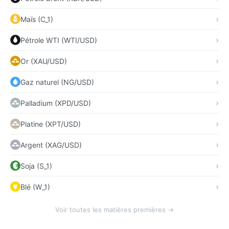
Maïs (C_1)
Pétrole WTI (WTI/USD)
Or (XAU/USD)
Gaz naturel (NG/USD)
Palladium (XPD/USD)
Platine (XPT/USD)
Argent (XAG/USD)
Soja (S_1)
Blé (W_1)
Voir toutes les matières premières →