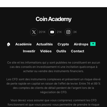
Coin Academy
201K
21K
3K
🏠︎
Académie
Actualités
Crypto
Airdrops
✦
Investir
Vidéos
Outils
Contact
Ce site et les informations qui y sont publiées ne constituent en aucun
cas des conseils en investissement ni une incitation quelconque à
acheter ou vendre des instruments financiers.
Les CFD sont des instruments complexes et présentent un risque élevé
de perte rapide en capital en raison de l'effet de levier. Entre 74 et 89 %
des comptes de clients de détail perdent de l'argent lors de la
négociation de CFD.
Vous devez vous assurer que vous comprenez comment les CFD
fonctionnent et que vous pouvez vous permettre de prendre le risque