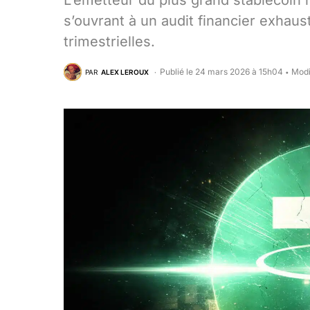
L’émetteur du plus grand stablecoin 
s’ouvrant à un audit financier exhaus
trimestrielles.
Publié le 24 mars 2026 à 15h04
Modi
PAR
ALEX LEROUX
•