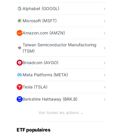
Alphabet (GOOGL)
Microsoft (MSFT)
Amazon.com (AMZN)
Taiwan Semiconductor Manufacturing
(TSM)
Broadcom (AVGO)
Meta Platforms (META)
Tesla (TSLA)
Berkshire Hathaway (BRK.B)
Voir toutes les actions →
ETF populaires