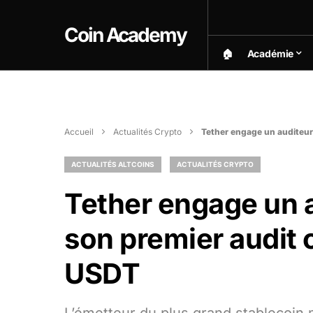
Coin Academy
🏠︎
Académie
Accueil
Actualités Crypto
Tether engage un auditeur
ACTUALITÉS ALTCOINS
ACTUALITÉS CRYPTO
Tether engage un a
son premier audit
USDT