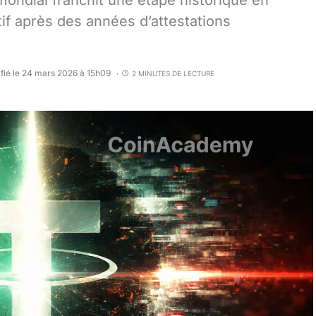
mondial franchit une étape historique en
tif après des années d’attestations
fié le 24 mars 2026 à 15h09
2 MINUTES DE LECTURE