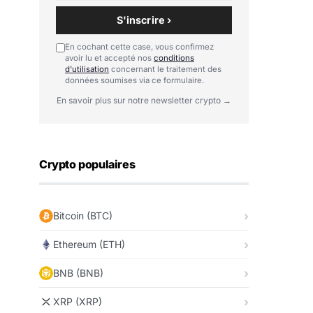
S'inscrire ›
En cochant cette case, vous confirmez
avoir lu et accepté nos
conditions
d'utilisation
concernant le traitement des
données soumises via ce formulaire.
En savoir plus sur notre newsletter crypto →
Crypto populaires
Bitcoin (BTC)
Ethereum (ETH)
BNB (BNB)
XRP (XRP)