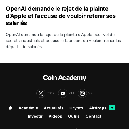
OpenAI demande le rejet de la plainte
d’Apple et l’accuse de vouloir retenir ses
salariés
OpenAI demande le rejet de la plainte d'Apple pour vol de
secrets industriels et accuse le fabricant de vouloir freiner les
départs de salariés.
Coin Academy
201K
21K
3K
🏠︎
Académie
Actualités
Crypto
Airdrops
✦
Investir
Vidéos
Outils
Contact