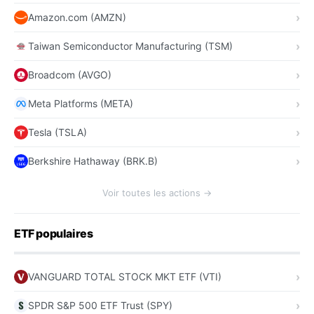
Amazon.com (AMZN)
Taiwan Semiconductor Manufacturing (TSM)
Broadcom (AVGO)
Meta Platforms (META)
Tesla (TSLA)
Berkshire Hathaway (BRK.B)
Voir toutes les actions →
ETF populaires
VANGUARD TOTAL STOCK MKT ETF (VTI)
SPDR S&P 500 ETF Trust (SPY)