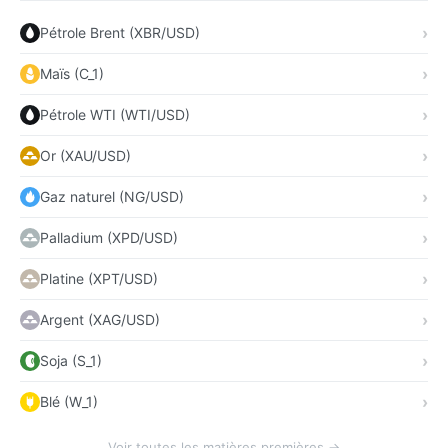
Pétrole Brent (XBR/USD)
Maïs (C_1)
Pétrole WTI (WTI/USD)
Or (XAU/USD)
Gaz naturel (NG/USD)
Palladium (XPD/USD)
Platine (XPT/USD)
Argent (XAG/USD)
Soja (S_1)
Blé (W_1)
Voir toutes les matières premières →