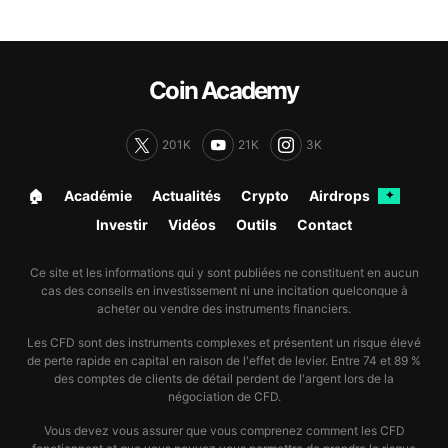
Coin Academy
201K
21K
3K
🏠︎
Académie
Actualités
Crypto
Airdrops
✦
Investir
Vidéos
Outils
Contact
Ce site et les informations qui y sont publiées ne constituent en aucun
cas des conseils en investissement ni une incitation quelconque à
acheter ou vendre des instruments financiers.
Les CFD sont des instruments complexes et présentent un risque élevé
de perte rapide en capital en raison de l'effet de levier. Entre 74 et 89 %
des comptes de clients de détail perdent de l'argent lors de la
négociation de CFD.
Vous devez vous assurer que vous comprenez comment les CFD