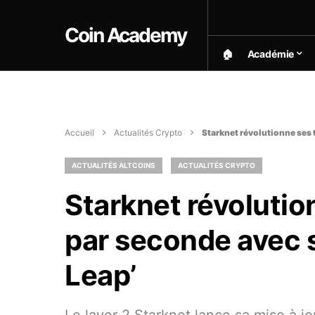
Coin Academy
🏠︎
Académie
Accueil
Actualités Crypto
Starknet révolutionne ses 
ACTUALITÉS ALTCOINS
ACTUALITÉS CRYPTO
Starknet révolutio
par seconde avec 
Leap’