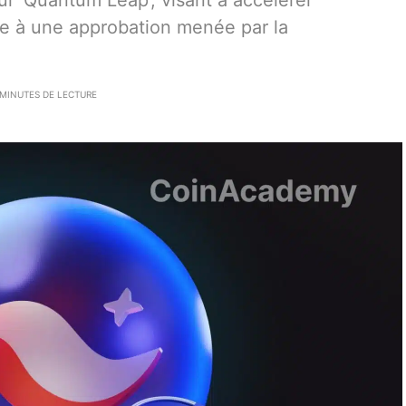
ur ‘Quantum Leap’, visant à accélérer
ite à une approbation menée par la
 MINUTES DE LECTURE