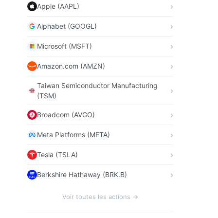
Apple (AAPL)
Alphabet (GOOGL)
Microsoft (MSFT)
Amazon.com (AMZN)
Taiwan Semiconductor Manufacturing
(TSM)
Broadcom (AVGO)
Meta Platforms (META)
Tesla (TSLA)
Berkshire Hathaway (BRK.B)
Voir toutes les actions →