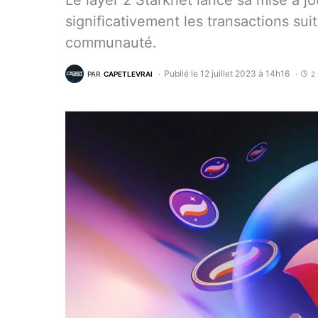
Le layer 2 Starknet lance sa mise à jo
significativement les transactions su
communauté.
Publié le 12 juillet 2023 à 14h16
PAR
CAPETLEVRAI
2