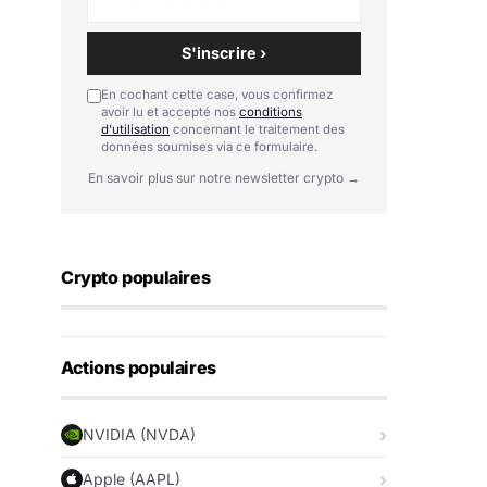
S'inscrire ›
En cochant cette case, vous confirmez
avoir lu et accepté nos
conditions
d'utilisation
concernant le traitement des
données soumises via ce formulaire.
En savoir plus sur notre newsletter crypto →
Crypto populaires
Actions populaires
NVIDIA (NVDA)
Apple (AAPL)