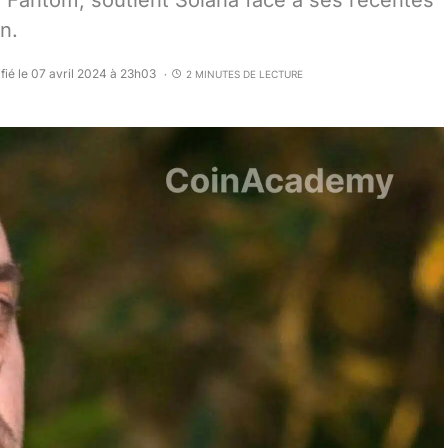
 Fantom, soutient Solana face à ses récentes
n.
fié le 07 avril 2024 à 23h03
2 MINUTES DE LECTURE