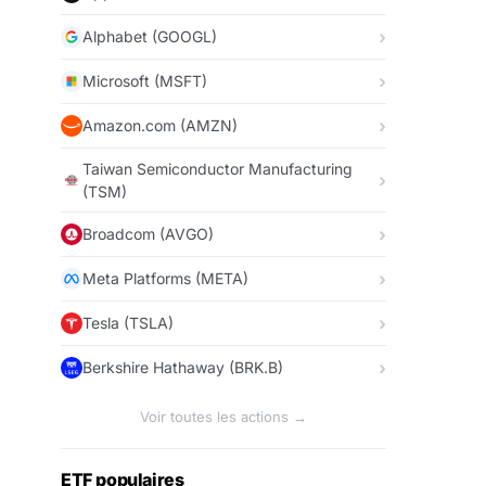
Alphabet (GOOGL)
Microsoft (MSFT)
Amazon.com (AMZN)
Taiwan Semiconductor Manufacturing
(TSM)
Broadcom (AVGO)
Meta Platforms (META)
Tesla (TSLA)
Berkshire Hathaway (BRK.B)
Voir toutes les actions →
ETF populaires