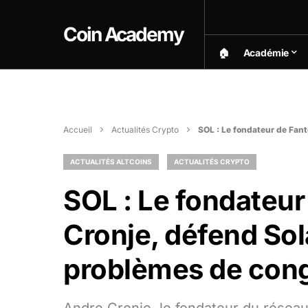
Coin Academy
🏠︎
Académie
Accueil
Actualités Crypto
SOL : Le fondateur de Fan
ACTUALITÉS ALTCOINS
ACTUALITÉS CRYPTO
SOL : Le fondateu
Cronje, défend Sol
problèmes de con