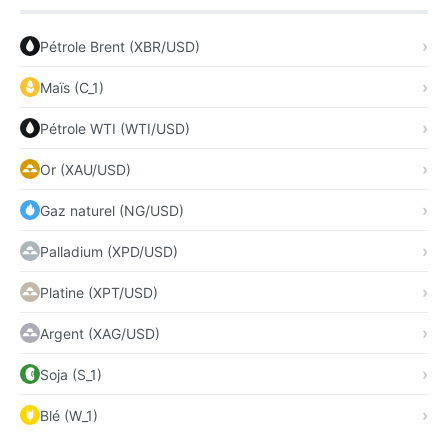
Pétrole Brent (XBR/USD)
Maïs (C_1)
Pétrole WTI (WTI/USD)
Or (XAU/USD)
Gaz naturel (NG/USD)
Palladium (XPD/USD)
Platine (XPT/USD)
Argent (XAG/USD)
Soja (S_1)
Blé (W_1)