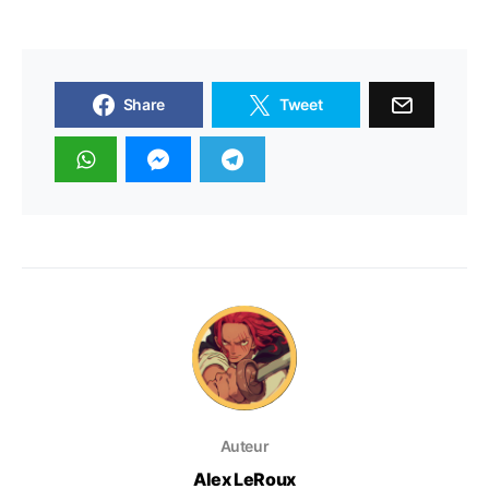
Share
Tweet
Auteur
Alex LeRoux